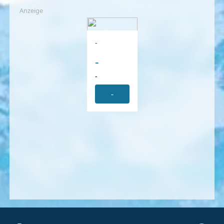
Anzeige
-
-
-
-