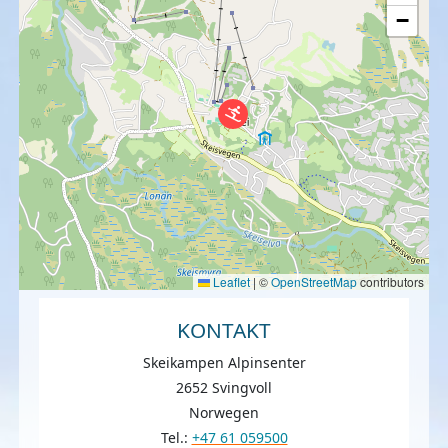
−
Leaflet
|
©
OpenStreetMap
contributors
KONTAKT
Skeikampen Alpinsenter
2652 Svingvoll
Norwegen
Tel.:
+47 61 059500