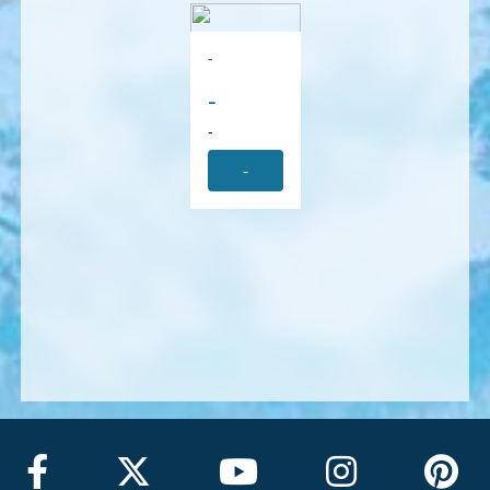
-
-
-
-