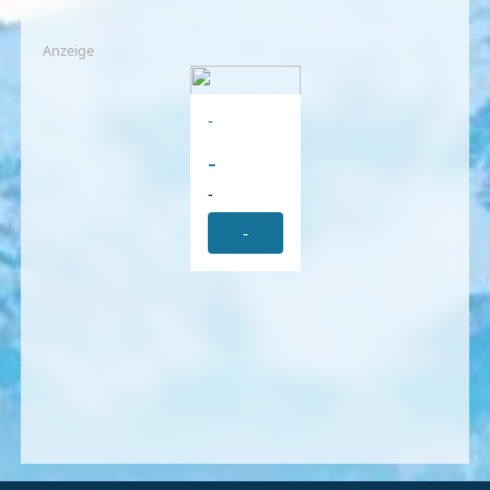
Anzeige
-
-
-
-