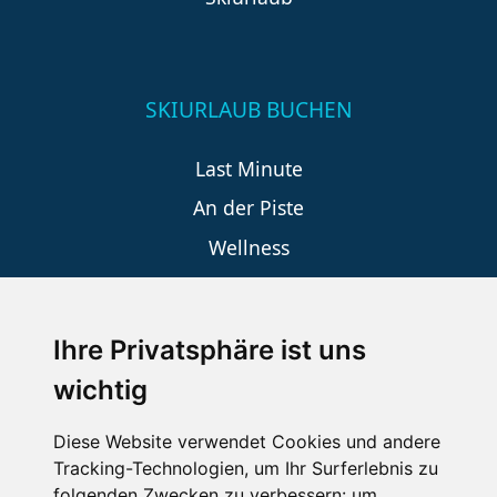
SKIURLAUB BUCHEN
Last Minute
An der Piste
Wellness
Ihre Privatsphäre ist uns
SCHNEEHÖHEN SKI APP
wichtig
Die Schneehoehen Ski APP für iOS und Android - Ein
Muss für alle Wintersportler und Schneefreaks!
Diese Website verwendet Cookies und andere
Tracking-Technologien, um Ihr Surferlebnis zu
folgenden Zwecken zu verbessern:
um