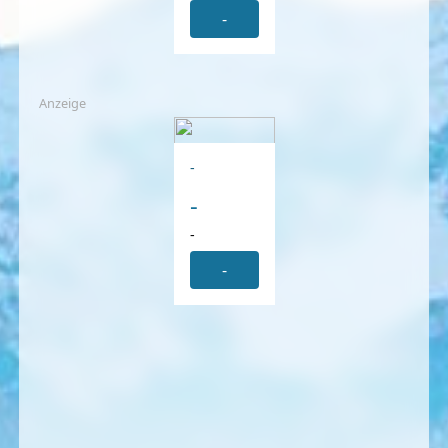
-
Anzeige
-
-
-
-