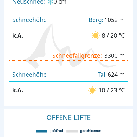
Neuschnee:
0 cm
Schneehöhe
Berg:
1052 m
k.A.
8 / 20 °C
Schneefallgrenze:
3300 m
Schneehöhe
Tal:
624 m
k.A.
10 / 23 °C
OFFENE LIFTE