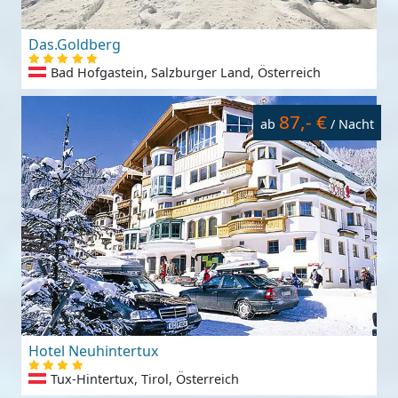
Das.Goldberg
Bad Hofgastein, Salzburger Land, Österreich
87,- €
ab
/ Nacht
Hotel Neuhintertux
Tux-Hintertux, Tirol, Österreich