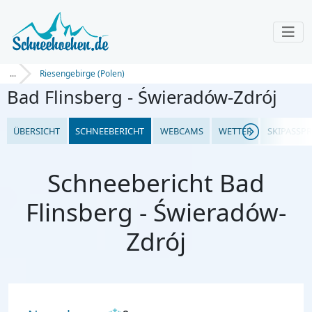
...
Riesengebirge (Polen)
Bad Flinsberg - Świeradów-Zdrój
ÜBERSICHT
SCHNEEBERICHT
WEBCAMS
WETTER
SKIPASSPR
Schneebericht Bad
Flinsberg - Świeradów-
Zdrój