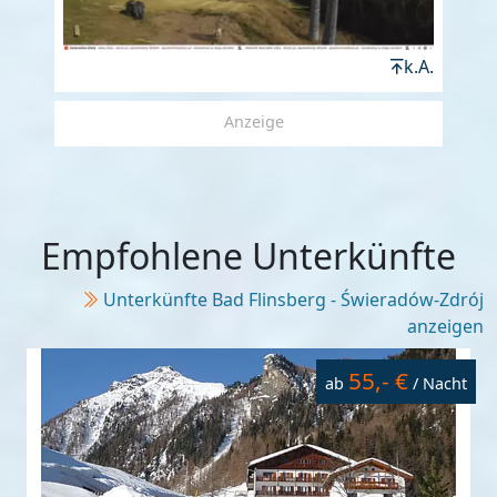
k.A.
Anzeige
Empfohlene Unterkünfte
Unterkünfte Bad Flinsberg - Świeradów-Zdrój
anzeigen
55,- €
ab
/ Nacht