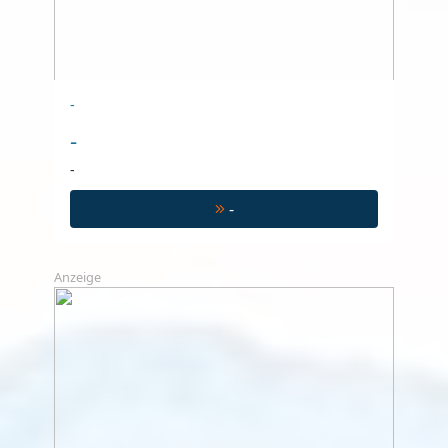
-
-
-
-
Anzeige