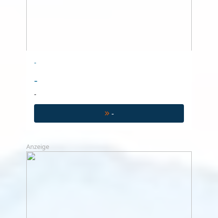
-
-
-
-
Anzeige