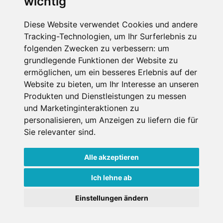
wichtig
Die Schneehoehen Ski APP für iOS und Android - Ein
Muss für alle Wintersportler und Schneefreaks!
Diese Website verwendet Cookies und andere
Tracking-Technologien, um Ihr Surferlebnis zu
folgenden Zwecken zu verbessern:
um
grundlegende Funktionen der Website zu
ermöglichen
,
um ein besseres Erlebnis auf der
Website zu bieten
,
um Ihr Interesse an unseren
Produkten und Dienstleistungen zu messen
und Marketinginteraktionen zu
personalisieren
,
um Anzeigen zu liefern die für
Impressum
Datenschutz
Sie relevanter sind
.
Nutzungsbedingungen
Kontakt
Partner
Portale
FAQ
Newsletter
Mediadaten
Alle akzeptieren
Copyright ©
2026 Schneemenschen GmbH
Ich lehne ab
×
Einstellungen ändern
Goldener Herbst in den Alpen
- Angebote vergleichen
& die Natur genießen!
Jetzt Angebote entdecken!