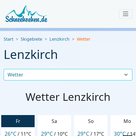
Start
Skigebiete
Lenzkirch
Wetter
Lenzkirch
Wetter Lenzkirch
Fr
Sa
So
Mo
26°C
29°C
29°C
30°C
/
11°C
/
10°C
/
17°C
/
14