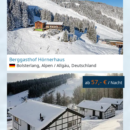
Berggasthof Hörnerhaus
Bolsterlang, Alpen / Allgäu, Deutschland
57,- €
ab
/ Nacht