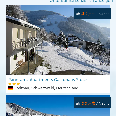
Unterkünfte Lenzkirch anzeigen
40,- €
ab
/ Nacht
Panorama Apartments Gästehaus Steiert
Todtnau, Schwarzwald, Deutschland
55,- €
ab
/ Nacht