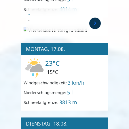
4014 m
Schneefallgrenze:
-
-
Anzeige
MONTAG, 17.08.
23°C
15°C
3 km/h
Windgeschwindigkeit:
5 l
Niederschlagsmenge:
3813 m
Schneefallgrenze:
DIENSTAG, 18.08.