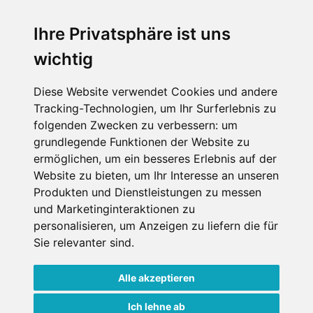
Ihre Privatsphäre ist uns
SCHNEEHÖHEN SKI APP
wichtig
Die Schneehoehen Ski APP für iOS und Android - Ein
Muss für alle Wintersportler und Schneefreaks!
Diese Website verwendet Cookies und andere
Tracking-Technologien, um Ihr Surferlebnis zu
folgenden Zwecken zu verbessern:
um
grundlegende Funktionen der Website zu
ermöglichen
,
um ein besseres Erlebnis auf der
Website zu bieten
,
um Ihr Interesse an unseren
Produkten und Dienstleistungen zu messen
und Marketinginteraktionen zu
personalisieren
,
um Anzeigen zu liefern die für
Impressum
Datenschutz
Sie relevanter sind
.
Nutzungsbedingungen
Kontakt
Partner
Portale
FAQ
Newsletter
Mediadaten
Alle akzeptieren
Copyright ©
2026 Schneemenschen GmbH
Ich lehne ab