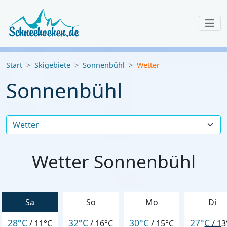
Start
Skigebiete
Sonnenbühl
Wetter
Sonnenbühl
Wetter Sonnenbühl
Sa
So
Mo
Di
28°C
32°C
30°C
27°C
/
11°C
/
16°C
/
15°C
/
13