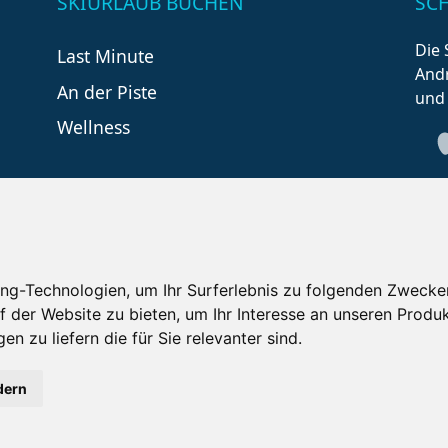
SKIURLAUB BUCHEN
SC
Die 
Last Minute
Andr
An der Piste
und
Wellness
ng-Technologien, um Ihr Surferlebnis zu folgenden Zwecke
f der Website zu bieten
,
um Ihr Interesse an unseren Produ
tzungsbedingungen
Kontakt
Partner
Portale
F
en zu liefern die für Sie relevanter sind
.
Copyright ©
2026 Schneemenschen GmbH
dern
en Alpen
- Angebote vergleichen & die Natur genießen!
Jet