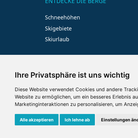
ENTDECKE DIE BERGE
Schneehöhen
Skigebiete
Skiurlaub
Ihre Privatsphäre ist uns wichtig
Diese Website verwendet Cookies und andere Tracki
Website zu ermöglichen
,
um ein besseres Erlebnis au
Impressum
Datenschutz
Nu
Marketinginteraktionen zu personalisieren
,
um Anzeig
Alle akzeptieren
Ich lehne ab
Einstellungen än
Goldener Herbst in d