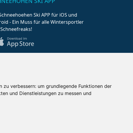
HNEEHÖHEN SKI APP
Schneehoehen Ski APP für iOS und
oid - Ein Muss für alle Wintersportler
 Schneefreaks!
n zu verbessern:
um grundlegende Funktionen der
kten und Dienstleistungen zu messen und
AQ
Newsletter
Mediadaten
×
zt Angebote entdecken!