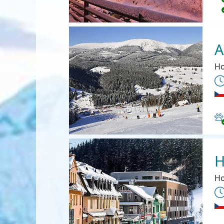
A
Ho
Ha
H
Ho