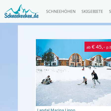
SCHNEEHÖHEN
SKIGEBIETE
€ 45,-
ab
p.
Landal Marina Lipno