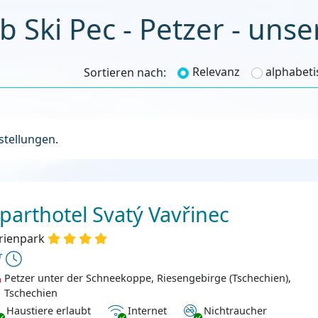
b Ski Pec - Petzer - unse
Relevanz
alphabeti
Sortieren nach:
nstellungen.
parthotel Svatý Vavřinec
rienpark
Petzer unter der Schneekoppe, Riesengebirge (Tschechien),
Tschechien
ustiere erlaubt
Internet
Nichtraucher
Haustiere erlaubt
Internet
Nichtraucher