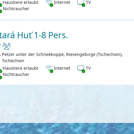
ustiere erlaubt
Internet
TV
Haustiere erlaubt
Internet
TV
chtraucher
Nichtraucher
tará Huť 1-8 Pers.
Petzer unter der Schneekoppe, Riesengebirge (Tschechien),
Tschechien
ustiere erlaubt
Internet
TV
Haustiere erlaubt
Internet
TV
chtraucher
Nichtraucher