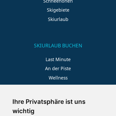
Schneehöhen
Skigebiete
Skiurlaub
SKIURLAUB BUCHEN
Last Minute
An der Piste
Wellness
Ihre Privatsphäre ist uns
SCHNEEHÖHEN SKI APP
wichtig
Die Schneehoehen Ski APP für iOS und Android - Ein