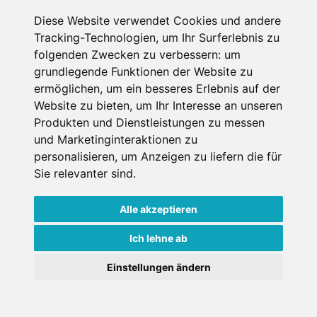
Diese Website verwendet Cookies und andere
Tracking-Technologien, um Ihr Surferlebnis zu
folgenden Zwecken zu verbessern:
um
grundlegende Funktionen der Website zu
JETZT ZUM NEWSLETTER ANMELDEN
ermöglichen
,
um ein besseres Erlebnis auf der
Email-Adresse
Website zu bieten
,
um Ihr Interesse an unseren
Produkten und Dienstleistungen zu messen
und Marketinginteraktionen zu
personalisieren
,
um Anzeigen zu liefern die für
Anmelden
Sie relevanter sind
.
Alle akzeptieren
ENTDECKE DIE BERGE
Ich lehne ab
Schneehöhen
×
Einstellungen ändern
Goldener Herbst in den Alpen
- Angebote vergleichen
Skigebiete
& die Natur genießen!
Jetzt Angebote entdecken!
Skiurlaub