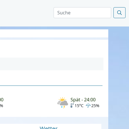
00
Spät - 24:00
0%
15°C
25%
Wetter