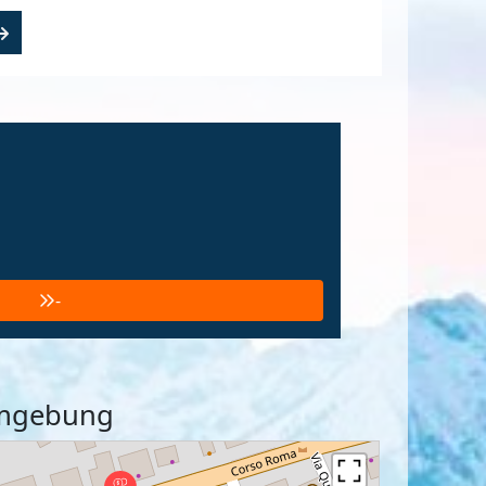
-
 Umgebung