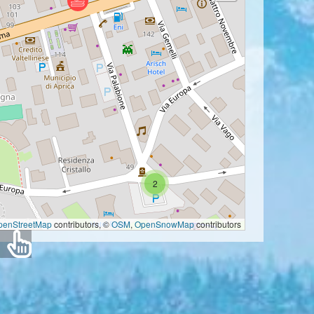
2
penStreetMap
contributors, ©
OSM
,
OpenSnowMap
contributors