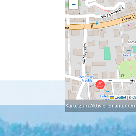
−
Leaflet
|
©
O
Karte zum Aktivieren antippen