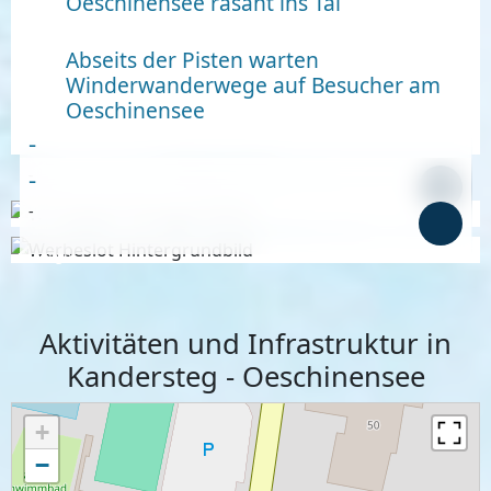
Oeschinensee rasant ins Tal
Abseits der Pisten warten
Winderwanderwege auf Besucher am
Oeschinensee
-
-
-
-
Anzeige
Anzeige
Aktivitäten und Infrastruktur in
Kandersteg - Oeschinensee
+
−