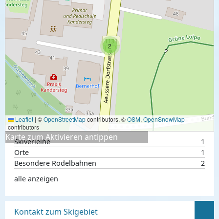
2
Leaflet
|
©
OpenStreetMap
contributors, ©
OSM
,
OpenSnowMap
contributors
Karte zum Aktivieren antippen
Skiverleihe
1
Orte
1
Besondere Rodelbahnen
2
alle anzeigen
Kontakt zum Skigebiet