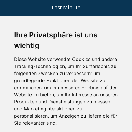
Last Minute
An der Piste
Wellness
Ihre Privatsphäre ist uns
wichtig
SCHNEEHÖHEN SKI APP
Diese Website verwendet Cookies und andere
Tracking-Technologien, um Ihr Surferlebnis zu
Die Schneehoehen Ski APP für iOS und Android - Ein
folgenden Zwecken zu verbessern:
um
Muss für alle Wintersportler und Schneefreaks!
grundlegende Funktionen der Website zu
ermöglichen
,
um ein besseres Erlebnis auf der
Website zu bieten
,
um Ihr Interesse an unseren
Produkten und Dienstleistungen zu messen
und Marketinginteraktionen zu
personalisieren
,
um Anzeigen zu liefern die für
Sie relevanter sind
.