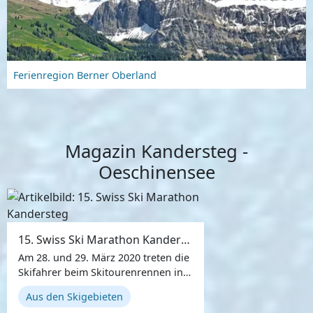
Ferienregion Berner Oberland
Magazin Kandersteg -
Oeschinensee
15. Swiss Ski Marathon Kandersteg
Am 28. und 29. März 2020 treten die
Skifahrer beim Skitourenrennen in
2er- oder 3er-Teams im Schweizer
Aus den Skigebieten
Ort Kandersteg gegeneinander an.