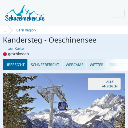
...
Bern Region
Kandersteg - Oeschinensee
zur Karte
⬤
geschlossen
ÜBERSICHT
SCHNEEBERICHT
WEBCAMS
WETTER
SKIPASSPR
ALLE
ANZEIGEN