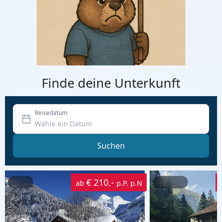
Finde deine Unterkunft
Reisedatum
Suchen
€ 210,-
ab
p.P. p.N