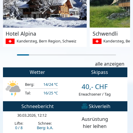
Hotel Alpina
Schwendli
Kandersteg, Bern Region, Schweiz
Kandersteg, Ber
alle anzeigen
Wetter
Skipass
Berg:
14/24 °C
40,- CHF
Tal:
16/25 °C
Erwachsener / Tag
Schneebericht
Skiverleih
30.03.2026, 12:12
Ausrüstung
Lifte:
Schnee:
hier leihen
0 / 8
Berg: k.A.