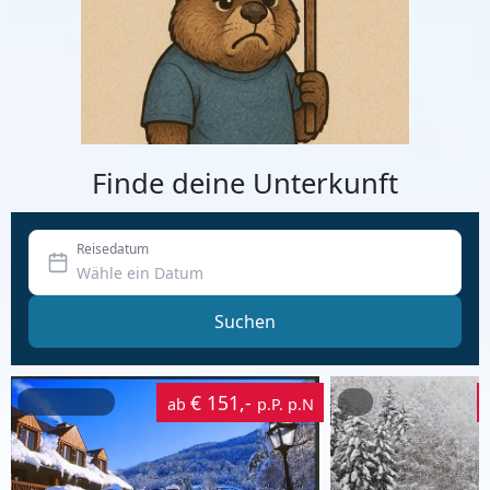
Finde deine Unterkunft
Reisedatum
Suchen
€ 151,-
ab
p.P. p.N