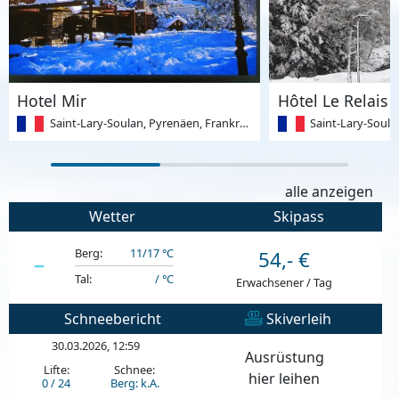
Hotel Mir
Hôtel Le Relais 
Saint-Lary-Soulan, Pyrenäen, Frankreich
Saint-Lary-Soulan,
alle anzeigen
Wetter
Skipass
Berg:
11/17 °C
54,- €
Tal:
/ °C
Erwachsener / Tag
Schneebericht
Skiverleih
30.03.2026, 12:59
Ausrüstung
Lifte:
Schnee:
hier leihen
0 / 24
Berg: k.A.