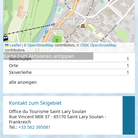
2
Leaflet
|
©
OpenStreetMap
contributors, ©
OSM
,
OpenSnowMap
contributors
Karte zum Aktivieren antippen
Skischulen
1
Orte
1
Skiverleihe
1
alle anzeigen
Kontakt zum Skigebiet
Office du Tourisme Saint Lary Soulan
Rue Vincent MIR 37 - 65170 Saint Lary Soulan -
Frankreich
Tel.:
+33 562 395081