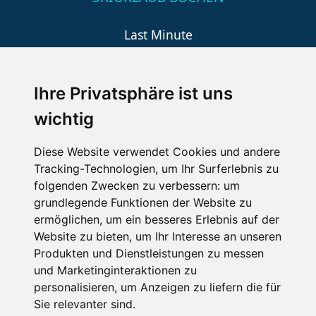
Last Minute
An der Piste
Wellness
Ihre Privatsphäre ist uns
wichtig
SCHNEEHÖHEN SKI APP
Diese Website verwendet Cookies und andere
Tracking-Technologien, um Ihr Surferlebnis zu
Die Schneehoehen Ski APP für iOS und Android - Ein
folgenden Zwecken zu verbessern:
um
Muss für alle Wintersportler und Schneefreaks!
grundlegende Funktionen der Website zu
ermöglichen
,
um ein besseres Erlebnis auf der
Website zu bieten
,
um Ihr Interesse an unseren
Produkten und Dienstleistungen zu messen
und Marketinginteraktionen zu
personalisieren
,
um Anzeigen zu liefern die für
Sie relevanter sind
.