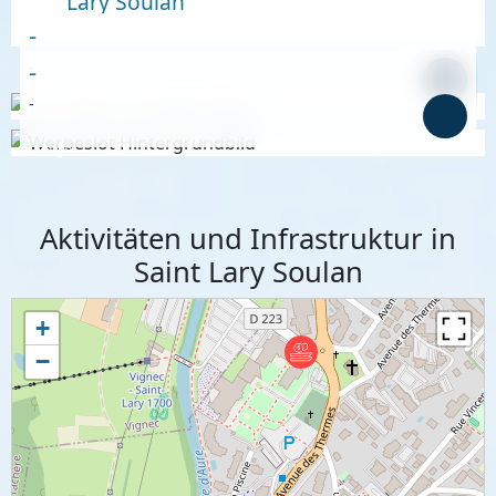
Lary Soulan
-
-
-
-
Anzeige
Anzeige
Aktivitäten und Infrastruktur in
Saint Lary Soulan
+
−