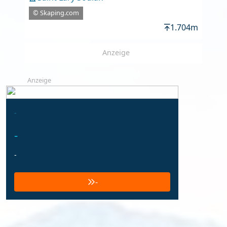
© Skaping.com
1.704m
Anzeige
Anzeige
-
-
-
-