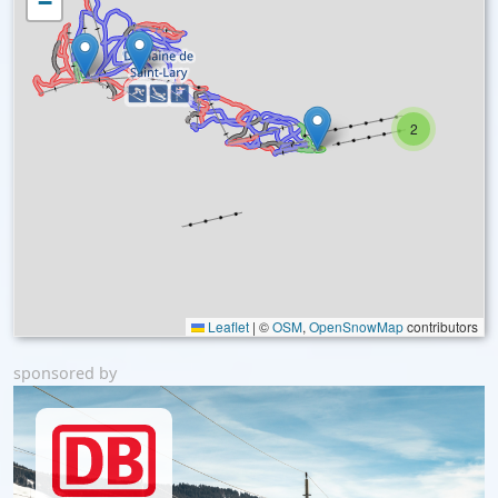
−
2
Leaflet
|
©
OSM
,
OpenSnowMap
contributors
sponsored by