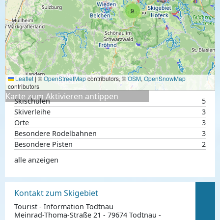
9
Leaflet
|
©
OpenStreetMap
contributors, ©
OSM
,
OpenSnowMap
contributors
Karte zum Aktivieren antippen
Skischulen
5
Skiverleihe
3
Orte
3
Besondere Rodelbahnen
3
Besondere Pisten
2
alle anzeigen
Kontakt zum Skigebiet
Tourist - Information Todtnau
Meinrad-Thoma-Straße 21 - 79674 Todtnau -