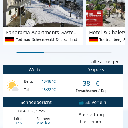
Panorama Apartments Gästehaus Steiert
Hotel & Chalets 
Todtnau, Schwarzwald, Deutschland
Todtnauberg, Schw
alle anzeigen
Wetter
Skipass
Berg:
13/18 °C
38,- €
Tal:
13/22 °C
Erwachsener / Tag
Schneebericht
Skiverleih
03.04.2026, 12:26
Ausrüstung
Lifte:
Schnee:
hier leihen
0 / 6
Berg: k.A.