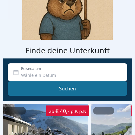
Finde deine Unterkunft
Reisedatum
Suchen
€ 40,-
ab
p.P. p.N