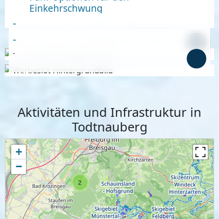
Einkehrschwung
-
-
-
-
Anzeige
Anzeige
Aktivitäten und Infrastruktur in
Todtnauberg
+
−
2