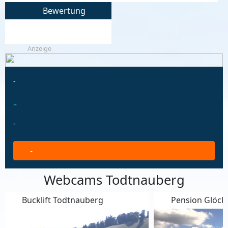
Bewertung
Anzeige
-
-
-
-
Webcams Todtnauberg
Bucklift Todtnauberg
Pension Glöckleh