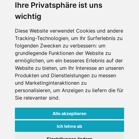
SCHNEEHÖHEN SKI APP
Ihre Privatsphäre ist uns
wichtig
Die Schneehoehen Ski APP für iOS und Android - Ein
Muss für alle Wintersportler und Schneefreaks!
Diese Website verwendet Cookies und andere
Tracking-Technologien, um Ihr Surferlebnis zu
folgenden Zwecken zu verbessern:
um
grundlegende Funktionen der Website zu
ermöglichen
,
um ein besseres Erlebnis auf der
Website zu bieten
,
um Ihr Interesse an unseren
Produkten und Dienstleistungen zu messen
und Marketinginteraktionen zu
personalisieren
,
um Anzeigen zu liefern die für
Impressum
Datenschutz
Sie relevanter sind
.
Nutzungsbedingungen
Kontakt
Partner
Portale
FAQ
Newsletter
Mediadaten
Alle akzeptieren
Copyright ©
2026 Schneemenschen GmbH
Ich lehne ab
Einstellungen ändern