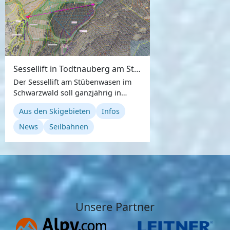
Sessellift in Todtnauberg am Stübenwasen wird gebaut
Der Sessellift am Stübenwasen im
Schwarzwald soll ganzjährig in
Betrieb sein und das
Aus den Skigebieten
Infos
Sommergeschäft gestärkt werden ...
News
Seilbahnen
Unsere Partner