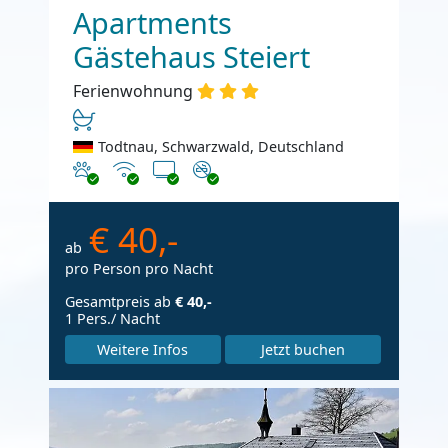
Apartments
Gästehaus Steiert
Ferienwohnung
Todtnau, Schwarzwald, Deutschland
Haustiere erlaubt
Internet
TV
Nichtraucher
€ 40,-
ab
pro Person pro Nacht
Gesamtpreis ab
€ 40,-
1 Pers./ Nacht
Weitere Infos
Jetzt buchen