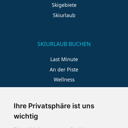
Skigebiete
Skiurlaub
SKIURLAUB BUCHEN
Last Minute
An der Piste
Wellness
Ihre Privatsphäre ist uns
SCHNEEHÖHEN SKI APP
wichtig
Die Schneehoehen Ski APP für iOS und Android - Ein
Muss für alle Wintersportler und Schneefreaks!