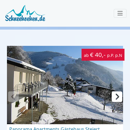
€ 40,-
ab
p.P. p.N
Panorama Apartments Gästehaus Steiert