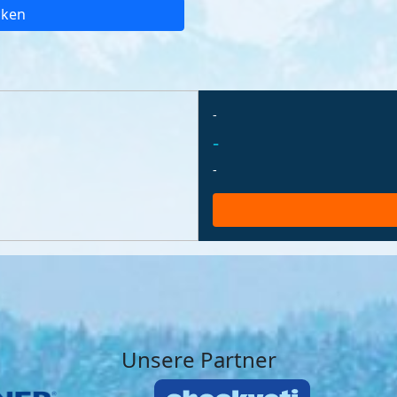
cken
-
-
-
Unsere Partner