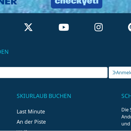
DEN
Anmel
SKIURLAUB BUCHEN
SC
Die 
Last Minute
Andr
An der Piste
und