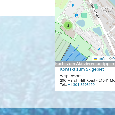
2
Leaflet
|
©
O
Karte zum Aktivieren antippen
Kontakt zum Skigebiet
Wisp Resort
296 Marsh Hill Road - 21541 M
Tel.:
+1 301 8593159