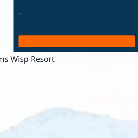
-
-
-
s Wisp Resort