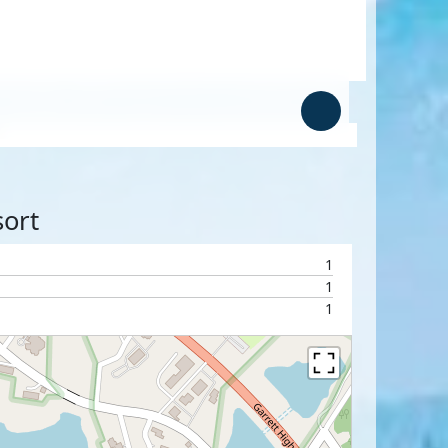
sort
1
1
1