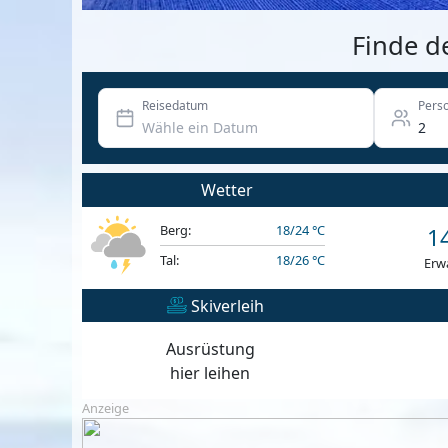
Finde d
Reisedatum
Pers
Wetter
Berg:
18/24 °C
1
Tal:
18/26 °C
Erw
Skiverleih
Ausrüstung
hier leihen
Anzeige