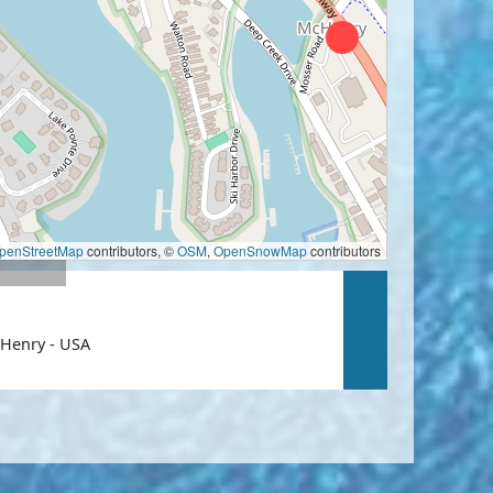
penStreetMap
contributors, ©
OSM
,
OpenSnowMap
contributors
cHenry - USA