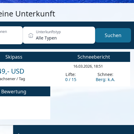
eine Unterkunft
onen
Unterkunftstyp
Suchen
Alle Typen
Skipass
Schneebericht
16.03.2026, 18:51
49,- USD
Lifte:
Schnee:
achsener / Tag
0 / 15
Berg: k.A.
Bewertung
-