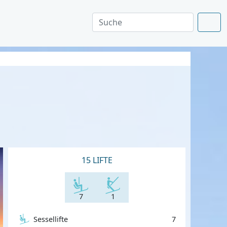
15 LIFTE
7
1
Sessellifte
7