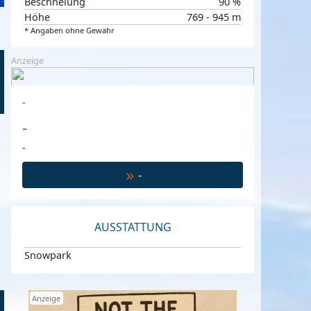
Beschneiung
90 %
Höhe
769 - 945 m
* Angaben ohne Gewähr
Anzeige
-
-
-
-
AUSSTATTUNG
Snowpark
Anzeige