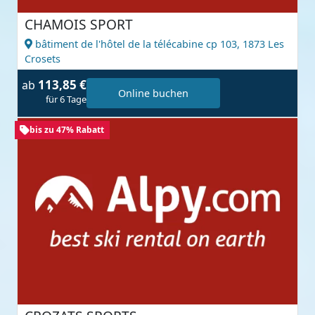
CHAMOIS SPORT
bâtiment de l'hôtel de la télécabine cp 103,
1873 Les
Crosets
113,85 €
ab
Online buchen
für 6 Tage
bis zu 47% Rabatt