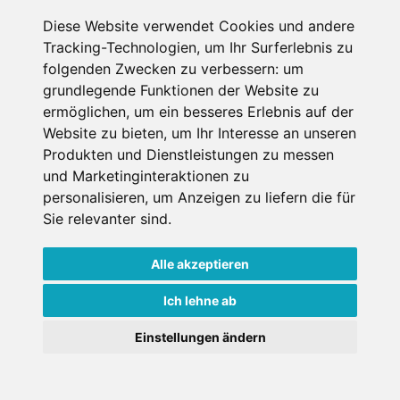
Diese Website verwendet Cookies und andere
Erster Miettag
Tracking-Technologien, um Ihr Surferlebnis zu
folgenden Zwecken zu verbessern:
um
grundlegende Funktionen der Website zu
Letzter Miettag
ermöglichen
,
um ein besseres Erlebnis auf der
Website zu bieten
,
um Ihr Interesse an unseren
Erwachsene
Produkten und Dienstleistungen zu messen
1
und Marketinginteraktionen zu
über 18 Jahre bei Mietantritt
personalisieren
,
um Anzeigen zu liefern die für
Kinder
0
Sie relevanter sind
.
unter 18 Jahre bei Mietantritt
Alle akzeptieren
Ich lehne ab
Einstellungen ändern
Weitere Shops in Wisp