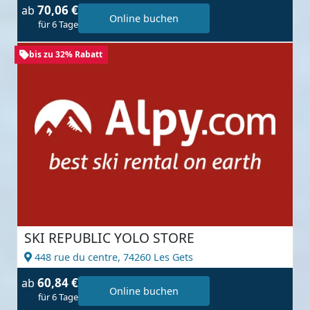
70,06 €
ab
Online buchen
für 6 Tage
bis zu 32% Rabatt
SKI REPUBLIC YOLO STORE
448 rue du centre,
74260 Les Gets
60,84 €
ab
Online buchen
für 6 Tage