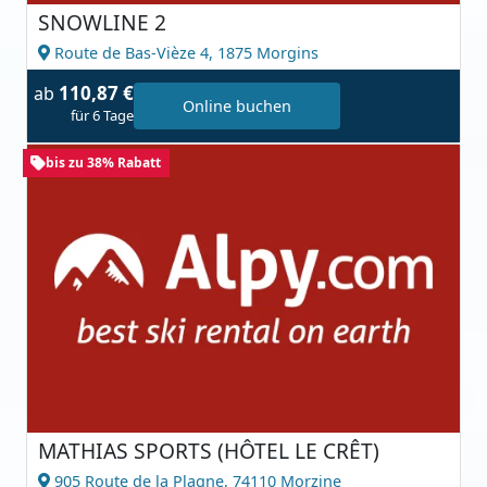
SNOWLINE 2
Route de Bas-Vièze 4,
1875 Morgins
110,87 €
ab
Online buchen
für 6 Tage
bis zu 38% Rabatt
MATHIAS SPORTS (HÔTEL LE CRÊT)
905 Route de la Plagne,
74110 Morzine