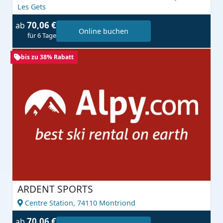
Les Gets
70,06 €
ab
Online buchen
für 6 Tage
bis zu 38% Rabatt
ARDENT SPORTS
Centre Station,
74110 Montriond
70,06 €
ab