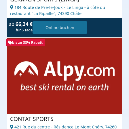
184 Route de Pré-le-Joux - Le Linga - à côté du
restaurant "La Ripaille",
74390 Châtel
66,34 €
ab
Online buchen
für 6 Tage
bis zu 38% Rabatt
CONTAT SPORTS
421 Rue du centre - Résidence Le Mont Chéry,
74260