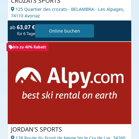
CROZATS SPORTS
125 Quartier des crozats - BELAMBRA - Les Alpages,
74110 Avoriaz
63,07 €
ab
Online buchen
für 6 Tage
bis zu 40% Rabatt
JORDAN'S SPORTS
128 Route du Front de Neige Im le Cry de Lys,
74260