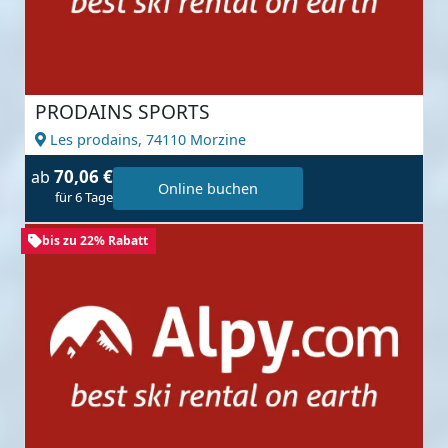
PRODAINS SPORTS
Les prodains,
74110 Morzine
70,06 €
ab
Online buchen
für 6 Tage
bis zu 22% Rabatt