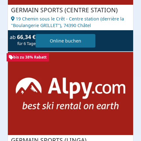
GERMAIN SPORTS (CENTRE STATION)
19 Chemin sous le Crêt - Centre station (derrière la
"Boulangerie GRILLET"),
74390 Châtel
66,34 €
ab
Online buchen
für 6 Tage
bis zu 38% Rabatt
GERMAIN SPORTS (LINGA)