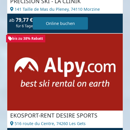
PRECISION SKI - LA CLINIK
141 Taille de Mas du Pleney,
74110 Morzine
79,77 €
ab
Online buchen
für 6 Tage
bis zu 38% Rabatt
EKOSPORT-RENT DESIRE SPORTS
516 route du Centre,
74260 Les Gets