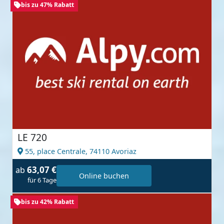
bis zu 47% Rabatt
LE 720
55, place Centrale,
74110 Avoriaz
63,07 €
ab
Online buchen
für 6 Tage
bis zu 42% Rabatt