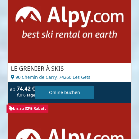
LE GRENIER À SKIS
90 Chemin de Carry,
74260 Les Gets
74,42 €
ab
Online buchen
für 6 Tage
bis zu 32% Rabatt