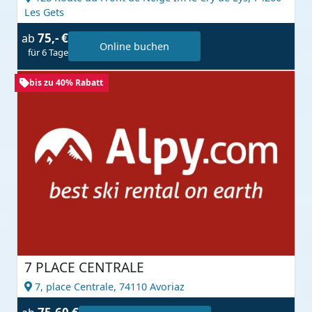
Les Gets
75,- €
ab
Online buchen
für 6 Tage
bis zu 40% Rabatt
7 PLACE CENTRALE
7, place Centrale,
74110 Avoriaz