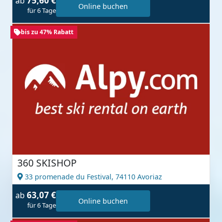
75,60 €
ab
Online buchen
für 6 Tage
bis zu 47% Rabatt
360 SKISHOP
33 promenade du Festival,
74110 Avoriaz
63,07 €
ab
Online buchen
für 6 Tage