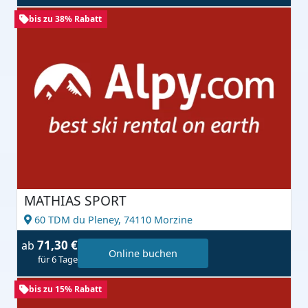
bis zu 38% Rabatt
MATHIAS SPORT
60 TDM du Pleney,
74110 Morzine
71,30 €
ab
Online buchen
für 6 Tage
bis zu 15% Rabatt