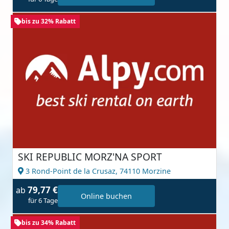
bis zu 32% Rabatt
SKI REPUBLIC MORZ'NA SPORT
3 Rond-Point de la Crusaz,
74110 Morzine
79,77 €
ab
Online buchen
für 6 Tage
bis zu 34% Rabatt