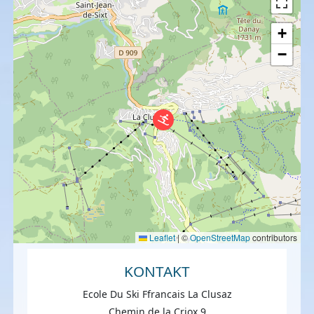
+
−
Leaflet
|
©
OpenStreetMap
contributors
KONTAKT
Ecole Du Ski Ffrancais La Clusaz
Chemin de la Criox 9