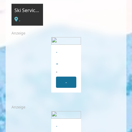
Ski Service Sport 2000
,
Anzeige
-
-
-
-
Anzeige
-