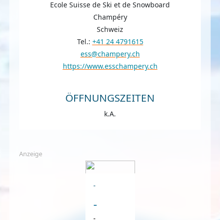
Ecole Suisse de Ski et de Snowboard
Champéry
Schweiz
Tel.:
+41 24 4791615
ess@champery.ch
https://www.esschampery.ch
ÖFFNUNGSZEITEN
k.A.
Anzeige
-
-
-