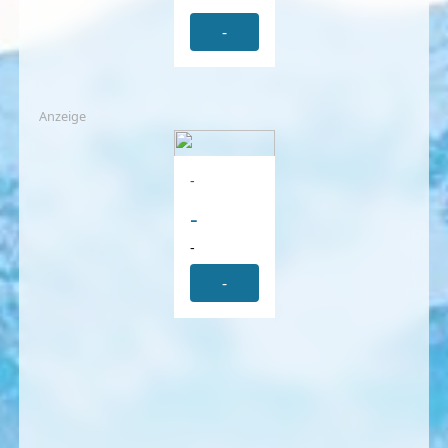
-
Anzeige
-
-
-
-