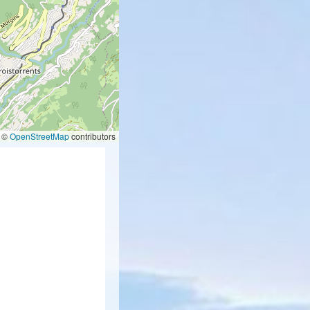
©
OpenStreetMap
contributors