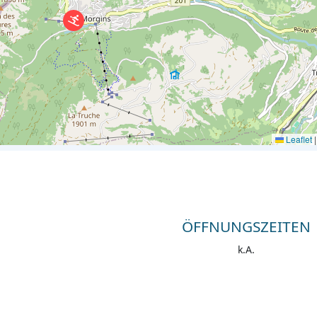
Leaflet
|
ÖFFNUNGSZEITEN
k.A.