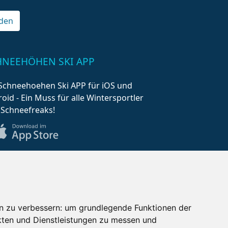
den
HNEEHÖHEN SKI APP
Schneehoehen Ski APP für iOS und
oid - Ein Muss für alle Wintersportler
 Schneefreaks!
n zu verbessern:
um grundlegende Funktionen der
kten und Dienstleistungen zu messen und
AQ
Newsletter
Mediadaten