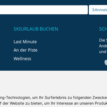
Anmel
SKIURLAUB BUCHEN
SC
Die 
Last Minute
Andr
An der Piste
und
Wellness
ng-Technologien, um Ihr Surferlebnis zu folgenden Zwecke
f der Website zu bieten
,
um Ihr Interesse an unseren Produ
tzungsbedingungen
Kontakt
Partner
Portale
F