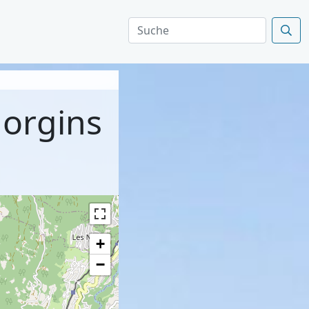
Morgins
+
−