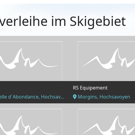
verleihe im Skigebiet
RS Equipement
lle d´Abondance, Hochsavoyen
Morgins, Hochsavoyen