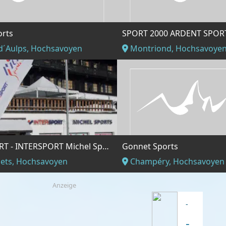
orts
SPORT 2000 ARDENT SPOR
 d´Aulps, Hochsavoyen
Montriond, Hochsavoye
INTERSPORT - INTERSPORT Michel Sports Champoussin
Gonnet Sports
sets, Hochsavoyen
Champéry, Hochsavoyen
Anzeige
-
-