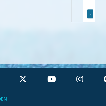
-
-
DEN