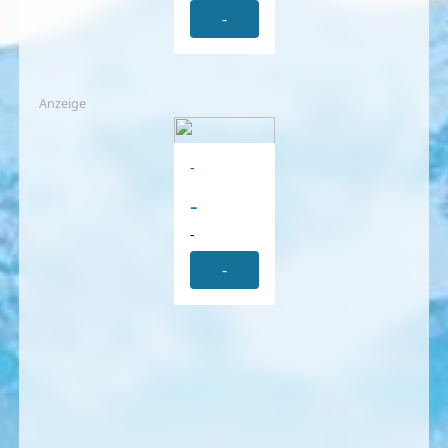
-
Anzeige
-
-
-
-