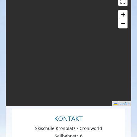
+
−
Leaflet
KONTAKT
Skischule Kronplatz - Croniworld
Seilbahnstr. 6