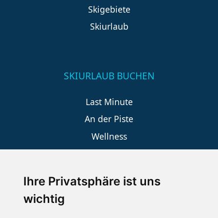
Skigebiete
Skiurlaub
SKIURLAUB BUCHEN
Last Minute
An der Piste
Wellness
Ihre Privatsphäre ist uns
SCHNEEHÖHEN SKI APP
wichtig
Die Schneehoehen Ski APP für iOS und Android - Ein
Muss für alle Wintersportler und Schneefreaks!