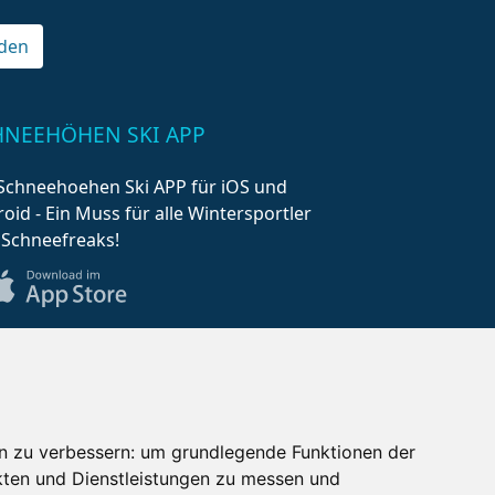
den
HNEEHÖHEN SKI APP
Schneehoehen Ski APP für iOS und
oid - Ein Muss für alle Wintersportler
 Schneefreaks!
n zu verbessern:
um grundlegende Funktionen der
kten und Dienstleistungen zu messen und
AQ
Newsletter
Mediadaten