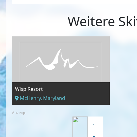
Weitere Ski
Wisp Resort
McHenry, Maryland
Anzeige
-
-