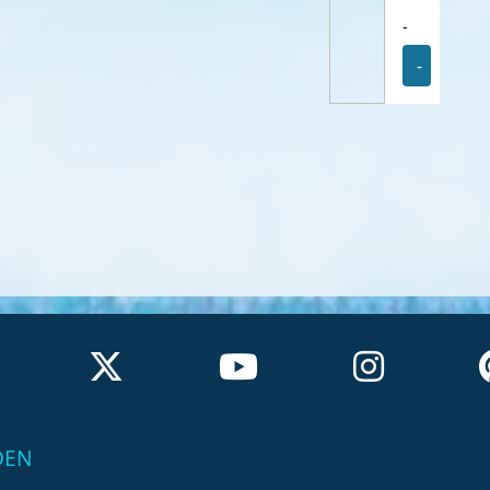
-
-
DEN