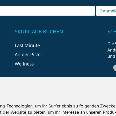
Anmel
SKIURLAUB BUCHEN
SC
Die 
Last Minute
Andr
An der Piste
und
Wellness
ng-Technologien, um Ihr Surferlebnis zu folgenden Zwecke
f der Website zu bieten
,
um Ihr Interesse an unseren Produ
tzungsbedingungen
Kontakt
Partner
Portale
F