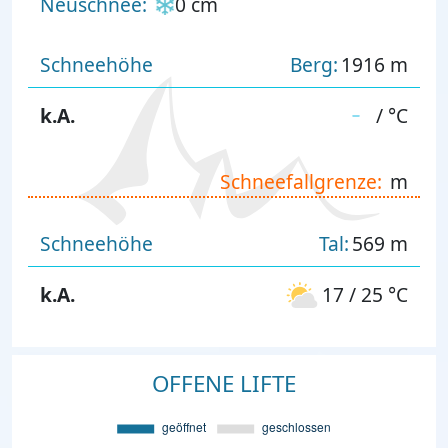
Neuschnee:
0 cm
Schneehöhe
Berg:
1916 m
k.A.
/ °C
Schneefallgrenze:
m
Schneehöhe
Tal:
569 m
k.A.
17 / 25 °C
OFFENE LIFTE