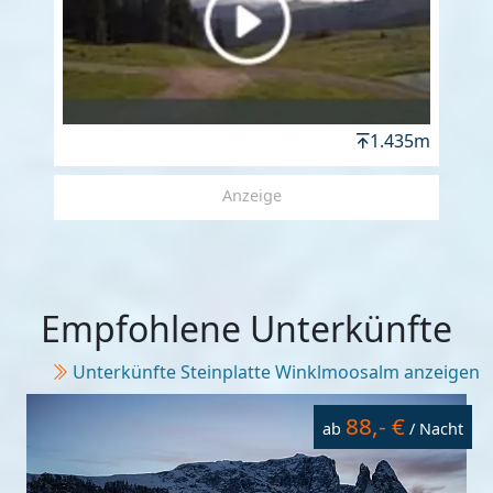
1.435m
Anzeige
Empfohlene Unterkünfte
Unterkünfte Steinplatte Winklmoosalm anzeigen
88,- €
ab
/ Nacht