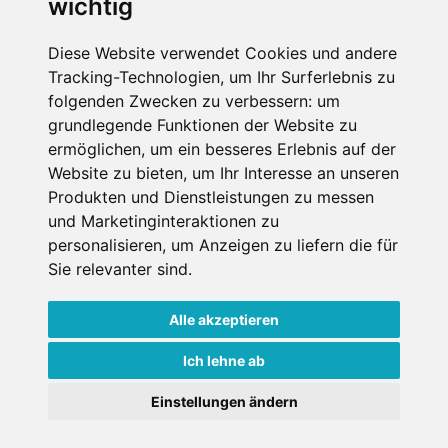
wichtig
Diese Website verwendet Cookies und andere
Tracking-Technologien, um Ihr Surferlebnis zu
folgenden Zwecken zu verbessern:
um
grundlegende Funktionen der Website zu
ermöglichen
,
um ein besseres Erlebnis auf der
Impressum
Datenschutz
Website zu bieten
,
um Ihr Interesse an unseren
Nutzungsbedingungen
Kontakt
Partner
Produkten und Dienstleistungen zu messen
Portale
FAQ
Newsletter
Mediadaten
und Marketinginteraktionen zu
personalisieren
,
um Anzeigen zu liefern die für
Copyright ©
2026 Schneemenschen GmbH
Sie relevanter sind
.
×
Alle akzeptieren
Goldener Herbst in den Alpen
- Angebote vergleichen
& die Natur genießen!
Jetzt Angebote entdecken!
Ich lehne ab
Einstellungen ändern