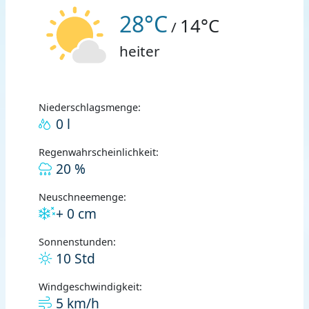
28°C
14°C
/
heiter
Niederschlagsmenge:
0 l
Regenwahrscheinlichkeit:
20 %
Neuschneemenge:
+ 0 cm
Sonnenstunden:
10 Std
Windgeschwindigkeit:
5 km/h