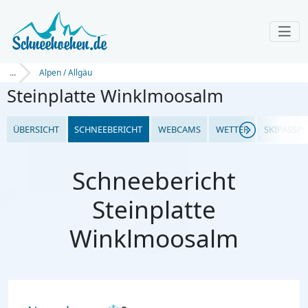
...
Alpen / Allgäu
Steinplatte Winklmoosalm
ÜBERSICHT
SCHNEEBERICHT
WEBCAMS
WETTER
SKIPASSPR
Schneebericht
Steinplatte
Winklmoosalm