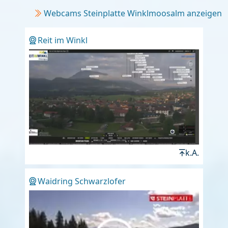
Webcams Steinplatte Winklmoosalm anzeigen
Reit im Winkl
k.A.
Waidring Schwarzlofer