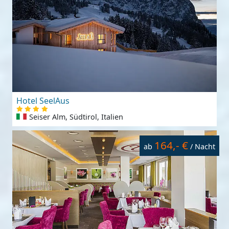
Hotel SeelAus
Seiser Alm, Südtirol, Italien
164,- €
ab
/ Nacht