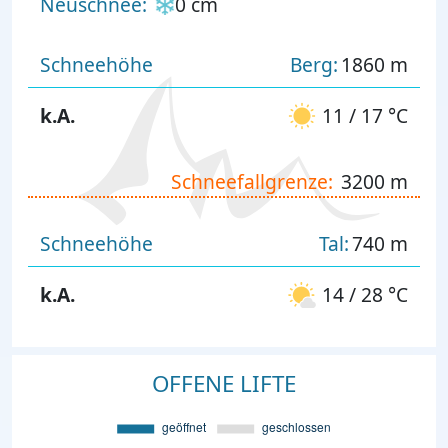
Neuschnee:
0 cm
Schneehöhe
Berg:
1860 m
k.A.
11 / 17 °C
Schneefallgrenze:
3200 m
Schneehöhe
Tal:
740 m
k.A.
14 / 28 °C
OFFENE LIFTE