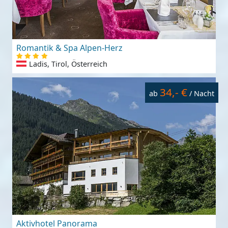
Romantik & Spa Alpen-Herz
Ladis, Tirol, Österreich
34,- €
ab
/ Nacht
Aktivhotel Panorama