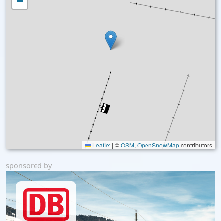
−
Leaflet
|
©
OSM
,
OpenSnowMap
contributors
sponsored by