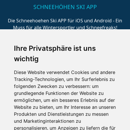
SCHNEEHÖHEN SKI APP
Die Schneehoehen Ski APP für iOS und Android - Ein
Muss für alle Wintersportler und Schneefreaks!
Ihre Privatsphäre ist uns
wichtig
Diese Website verwendet Cookies und andere
Tracking-Technologien, um Ihr Surferlebnis zu
folgenden Zwecken zu verbessern:
um
Impressum
Datenschutz
grundlegende Funktionen der Website zu
Nutzungsbedingungen
Kontakt
Partner
ermöglichen
,
um ein besseres Erlebnis auf der
Portale
FAQ
Newsletter
Mediadaten
Website zu bieten
,
um Ihr Interesse an unseren
Produkten und Dienstleistungen zu messen
Copyright ©
2026 Schneemenschen GmbH
und Marketinginteraktionen zu
personalisieren
,
um Anzeigen zu liefern die für