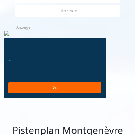
Anzeige
Anzeige
-
-
-
-
Pistenplan Montgenèvre