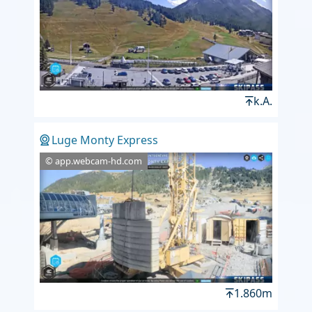
k.A.
Luge Monty Express
© app.webcam-hd.com
1.860m