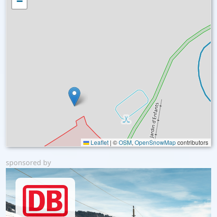
−
Leaflet
|
©
OSM
,
OpenSnowMap
contributors
sponsored by