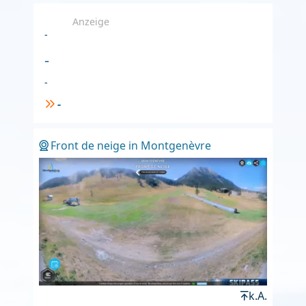
Anzeige
-
-
-
-
Front de neige in Montgenèvre
k.A.