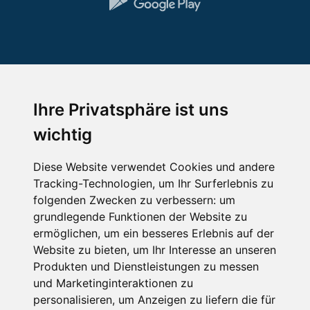
Impressum
Datenschutz
Nutzungsbedingungen
Kontakt
Partner
Ihre Privatsphäre ist uns
Portale
FAQ
Newsletter
Mediadaten
wichtig
Copyright ©
2026 Schneemenschen GmbH
Diese Website verwendet Cookies und andere
×
Tracking-Technologien, um Ihr Surferlebnis zu
Goldener Herbst in den Alpen
- Angebote vergleichen
folgenden Zwecken zu verbessern:
um
& die Natur genießen!
Jetzt Angebote entdecken!
grundlegende Funktionen der Website zu
ermöglichen
,
um ein besseres Erlebnis auf der
Website zu bieten
,
um Ihr Interesse an unseren
Produkten und Dienstleistungen zu messen
und Marketinginteraktionen zu
personalisieren
,
um Anzeigen zu liefern die für