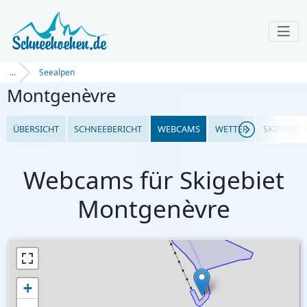
...
Seealpen
Montgenèvre
ÜBERSICHT
SCHNEEBERICHT
WEBCAMS
WETTER
SKIPASSPR
Webcams für Skigebiet
Montgenèvre
+