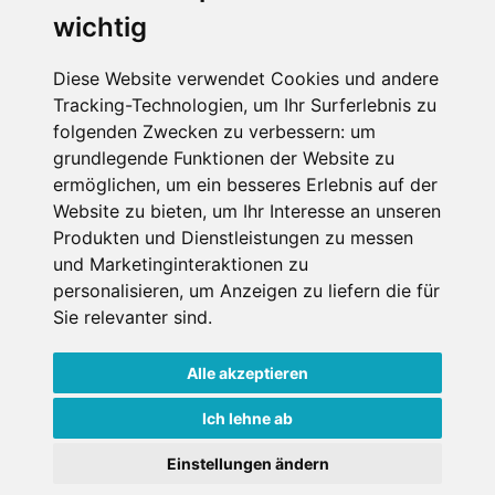
wichtig
Diese Website verwendet Cookies und andere
Impressum
Datenschutz
Tracking-Technologien, um Ihr Surferlebnis zu
Nutzungsbedingungen
Kontakt
Partner
folgenden Zwecken zu verbessern:
um
Portale
FAQ
Newsletter
Mediadaten
grundlegende Funktionen der Website zu
ermöglichen
,
um ein besseres Erlebnis auf der
Copyright ©
2026 Schneemenschen GmbH
Website zu bieten
,
um Ihr Interesse an unseren
Produkten und Dienstleistungen zu messen
×
und Marketinginteraktionen zu
Goldener Herbst in den Alpen
- Angebote vergleichen
personalisieren
,
um Anzeigen zu liefern die für
& die Natur genießen!
Jetzt Angebote entdecken!
Sie relevanter sind
.
Alle akzeptieren
Ich lehne ab
Einstellungen ändern