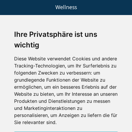
Wellness
Ihre Privatsphäre ist uns
SCHNEEHÖHEN SKI APP
wichtig
Die Schneehoehen Ski APP für iOS und Android - Ein
Muss für alle Wintersportler und Schneefreaks!
Diese Website verwendet Cookies und andere
Tracking-Technologien, um Ihr Surferlebnis zu
folgenden Zwecken zu verbessern:
um
grundlegende Funktionen der Website zu
ermöglichen
,
um ein besseres Erlebnis auf der
Website zu bieten
,
um Ihr Interesse an unseren
Produkten und Dienstleistungen zu messen
und Marketinginteraktionen zu
personalisieren
,
um Anzeigen zu liefern die für
Impressum
Datenschutz
Sie relevanter sind
.
Nutzungsbedingungen
Kontakt
Partner