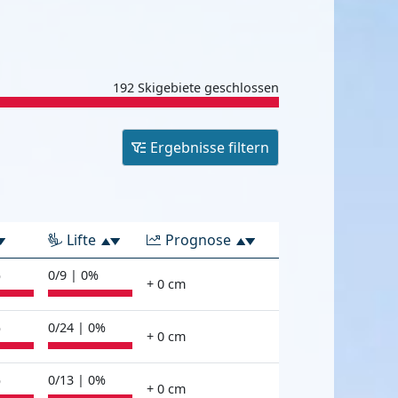
192 Skigebiete geschlossen
Ergebnisse filtern
Lifte
Prognose
%
0/9 | 0%
+ 0 cm
%
0/24 | 0%
+ 0 cm
%
0/13 | 0%
+ 0 cm