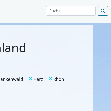
hland
rankenwald
Harz
Rhön