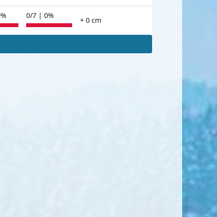
0%
0/7 | 0%
+ 0 cm