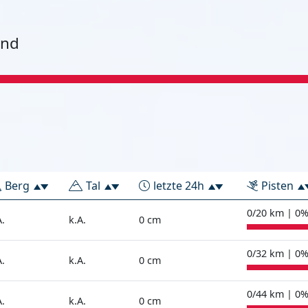
and
Berg
Tal
letzte 24h
Pisten
0/20 km | 0
A.
k.A.
0 cm
0/32 km | 0
A.
k.A.
0 cm
0/44 km | 0
A.
k.A.
0 cm