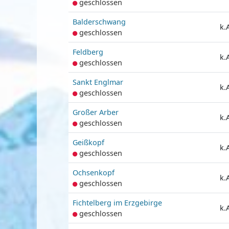
geschlossen
Balderschwang
k.
geschlossen
Feldberg
k.
geschlossen
Sankt Englmar
k.
geschlossen
Großer Arber
k.
geschlossen
Geißkopf
k.
geschlossen
Ochsenkopf
k.
geschlossen
Fichtelberg im Erzgebirge
k.
geschlossen