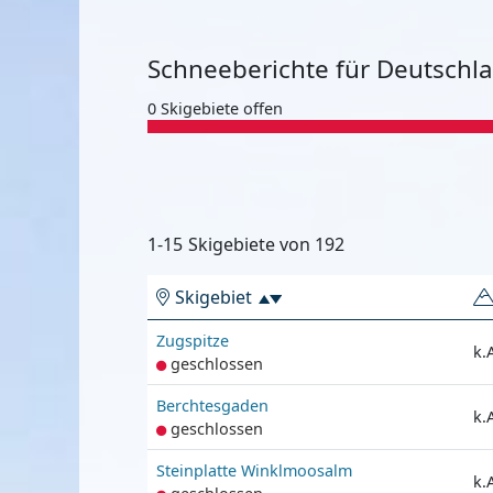
Schneeberichte für Deutschl
0 Skigebiete offen
1-15
Skigebiete von
192
Skigebiet
Zugspitze
k.
geschlossen
Berchtesgaden
k.
geschlossen
Steinplatte Winklmoosalm
k.