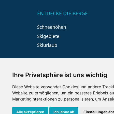
ENTDECKE DIE BERGE
Schneehöhen
Skigebiete
Skiurlaub
Ihre Privatsphäre ist uns wichtig
Diese Website verwendet Cookies und andere Tracki
Website zu ermöglichen
,
um ein besseres Erlebnis au
Impressum
Datenschutz
Nu
Marketinginteraktionen zu personalisieren
,
um Anzeig
Alle akzeptieren
Ich lehne ab
Einstellungen än