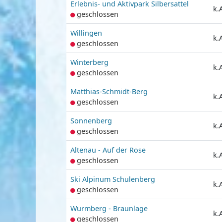
Erlebnis- und Aktivpark Silbersattel
k.
geschlossen
Willingen
k.
geschlossen
Winterberg
k.
geschlossen
Matthias-Schmidt-Berg
k.
geschlossen
Sonnenberg
k.
geschlossen
Altenau - Auf der Rose
k.
geschlossen
Ski Alpinum Schulenberg
k.
geschlossen
Wurmberg - Braunlage
k.
geschlossen