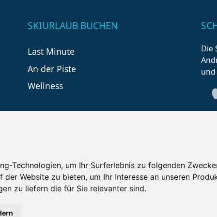
SKIURLAUB BUCHEN
SC
Die 
Last Minute
Andr
An der Piste
und
Wellness
ng-Technologien, um Ihr Surferlebnis zu folgenden Zwecke
f der Website zu bieten
,
um Ihr Interesse an unseren Produ
tzungsbedingungen
Kontakt
Partner
Portale
F
en zu liefern die für Sie relevanter sind
.
Copyright ©
2026 Schneemenschen GmbH
dern