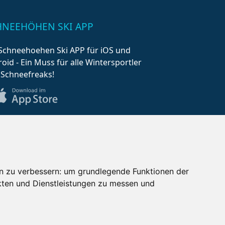
HNEEHÖHEN SKI APP
Schneehoehen Ski APP für iOS und
oid - Ein Muss für alle Wintersportler
 Schneefreaks!
n zu verbessern:
um grundlegende Funktionen der
kten und Dienstleistungen zu messen und
AQ
Newsletter
Mediadaten