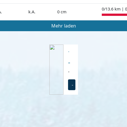
0/13.6 km | 
A.
k.A.
0 cm
Mehr laden
-
-
-
-