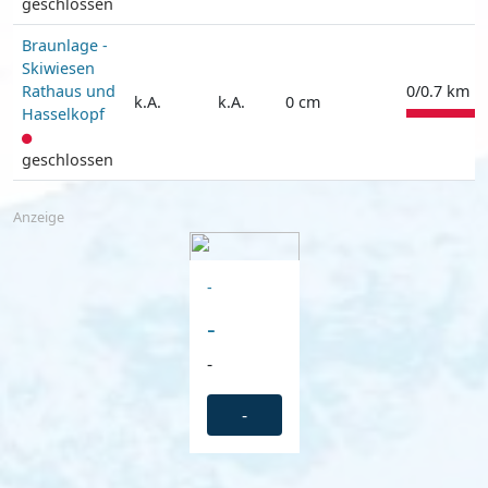
geschlossen
Braunlage -
Skiwiesen
Rathaus und
0/0.7 km |
k.A.
k.A.
0 cm
Hasselkopf
geschlossen
Anzeige
-
-
-
-