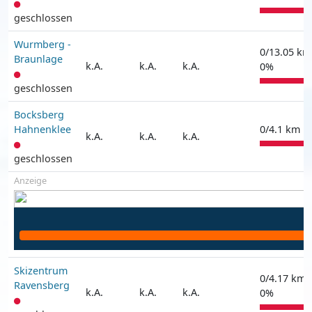
geschlossen
Wurmberg -
0/13.05 km
Braunlage
k.A.
k.A.
k.A.
0%
geschlossen
Bocksberg
Hahnenklee
0/4.1 km |
k.A.
k.A.
k.A.
geschlossen
Anzeige
Skizentrum
0/4.17 km 
Ravensberg
k.A.
k.A.
k.A.
0%