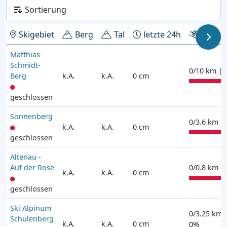
Skigebiet
Berg
Tal
letzte 24h
Pisten
Matthias-
Schmidt-
0/10 km | 
Berg
k.A.
k.A.
0 cm
geschlossen
Sonnenberg
0/3.6 km |
k.A.
k.A.
0 cm
geschlossen
Altenau -
Auf der Rose
0/0.8 km |
k.A.
k.A.
0 cm
geschlossen
Ski Alpinum
0/3.25 km 
Schulenberg
k.A.
k.A.
0 cm
0%