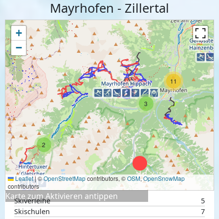
Mayrhofen - Zillertal
+
−
11
3
2
Leaflet
|
©
OpenStreetMap
contributors, ©
OSM
,
OpenSnowMap
contributors
Karte zum Aktivieren antippen
Skiverleihe
5
Skischulen
7