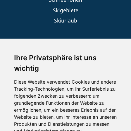
Skigebiete
Skiurlaub
SKIURLAUB BUCHEN
Ihre Privatsphäre ist uns
Last Minute
wichtig
An der Piste
Diese Website verwendet Cookies und andere
Wellness
Tracking-Technologien, um Ihr Surferlebnis zu
folgenden Zwecken zu verbessern:
um
grundlegende Funktionen der Website zu
ermöglichen
,
um ein besseres Erlebnis auf der
SCHNEEHÖHEN SKI APP
Website zu bieten
,
um Ihr Interesse an unseren
Produkten und Dienstleistungen zu messen
Die Schneehoehen Ski APP für iOS und Android - Ein