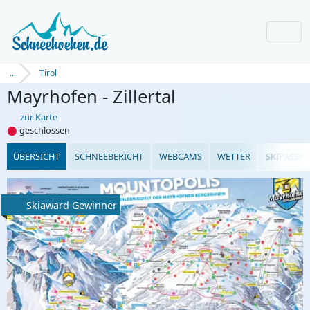
...
Tirol
Mayrhofen - Zillertal
zur Karte
⬤
geschlossen
ÜBERSICHT
SCHNEEBERICHT
WEBCAMS
WETTER
SKIPASSPR
Skiaward Gewinner