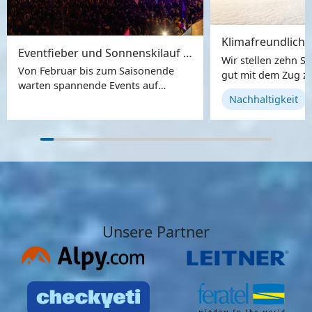
Eventfieber und Sonnenskilauf in Mayrhofen
Wir stellen zehn Sk
Von Februar bis zum Saisonende
gut mit dem Zug zu
warten spannende Events auf
und wo der Weg v
Nachhaltigkeit
Winterfans in Mayrhofen im Zillertal.
zum Einstieg ins Sk
Unsere Partner