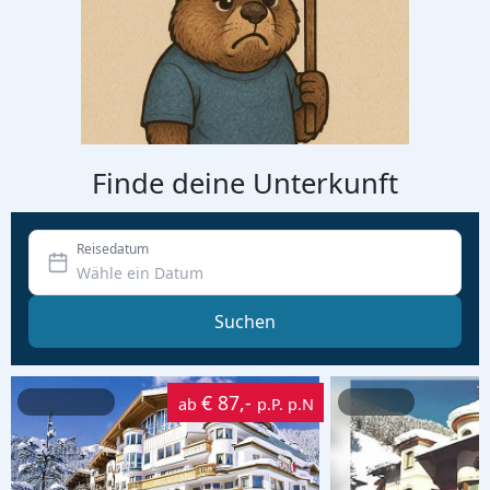
Finde deine Unterkunft
Reisedatum
Suchen
€ 87,-
ab
p.P. p.N