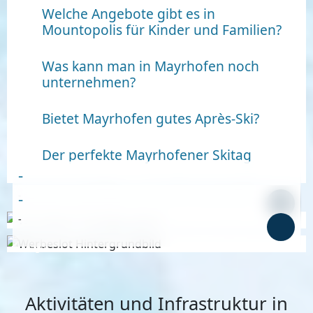
Welche Angebote gibt es in
Mountopolis für Kinder und Familien?
Was kann man in Mayrhofen noch
unternehmen?
Bietet Mayrhofen gutes Après-Ski?
Der perfekte Mayrhofener Skitag
-
-
-
-
Anzeige
Anzeige
Aktivitäten und Infrastruktur in