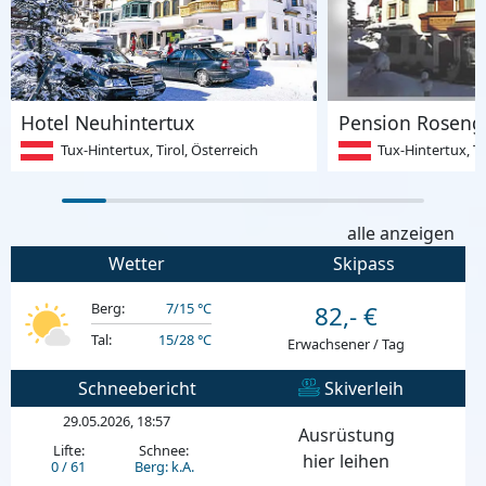
Hotel Neuhintertux
Pension Roseng
Tux-Hintertux, Tirol, Österreich
Tux-Hintertux, Ti
alle anzeigen
Wetter
Skipass
Berg:
7/15 °C
82,- €
Tal:
15/28 °C
Erwachsener / Tag
Schneebericht
Skiverleih
29.05.2026, 18:57
Ausrüstung
Lifte:
Schnee:
hier leihen
0 / 61
Berg: k.A.