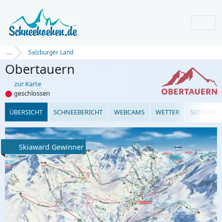
...
Salzburger Land
Obertauern
zur Karte
⬤
geschlossen
ÜBERSICHT
SCHNEEBERICHT
WEBCAMS
WETTER
SKIPASSPR
Skiaward Gewinner