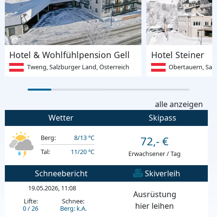
Hotel & Wohlfühlpension Gell
Hotel Steiner
Tweng, Salzburger Land, Österreich
Obertauern, Salzb
alle anzeigen
Wetter
Skipass
Berg:
8/13 °C
72,- €
Tal:
11/20 °C
Erwachsener / Tag
Schneebericht
Skiverleih
19.05.2026, 11:08
Ausrüstung
Lifte:
Schnee:
hier leihen
0 / 26
Berg: k.A.