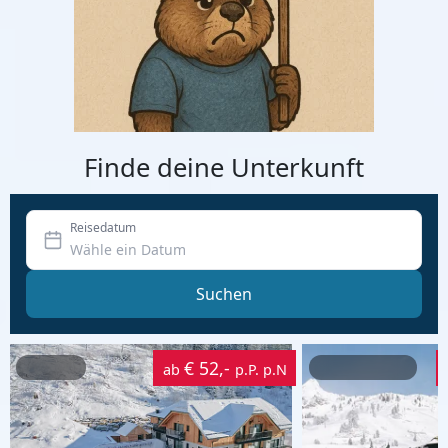
Finde deine Unterkunft
Reisedatum
Suchen
€ 52,-
ab
p.P. p.N