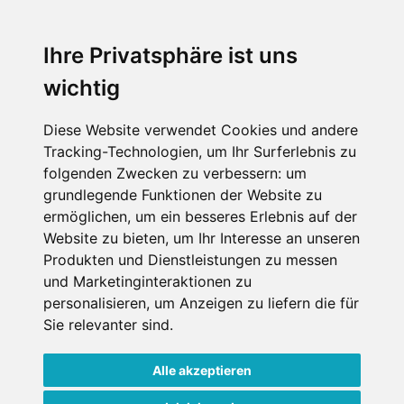
Ihre Privatsphäre ist uns
SKIURLAUB BUCHEN
wichtig
Last Minute
Diese Website verwendet Cookies und andere
Tracking-Technologien, um Ihr Surferlebnis zu
An der Piste
folgenden Zwecken zu verbessern:
um
Wellness
grundlegende Funktionen der Website zu
ermöglichen
,
um ein besseres Erlebnis auf der
Website zu bieten
,
um Ihr Interesse an unseren
Produkten und Dienstleistungen zu messen
SCHNEEHÖHEN SKI APP
und Marketinginteraktionen zu
personalisieren
,
um Anzeigen zu liefern die für
Die Schneehoehen Ski APP für iOS und Android - Ein
Sie relevanter sind
.
Muss für alle Wintersportler und Schneefreaks!
Alle akzeptieren