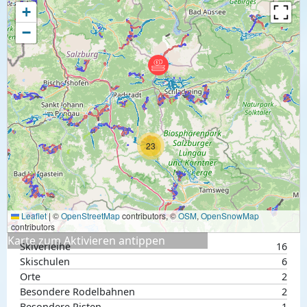
+
−
23
Leaflet
|
©
OpenStreetMap
contributors, ©
OSM
,
OpenSnowMap
contributors
Karte zum Aktivieren antippen
Skiverleihe
16
Skischulen
6
Orte
2
Besondere Rodelbahnen
2
Besondere Pisten
1