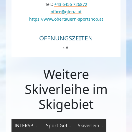
Tel.:
+43 6456 726872
office@gloria.at
https://www.obertauern-sportshop.at
ÖFFNUNGSZEITEN
k.A.
Weitere
Skiverleihe im
Skigebiet
INTERSPORT - Skizentrum Zehnerkar
Sport Gefäll - Filiale Grünwaldkopf
Skiverleih Freudenhaus