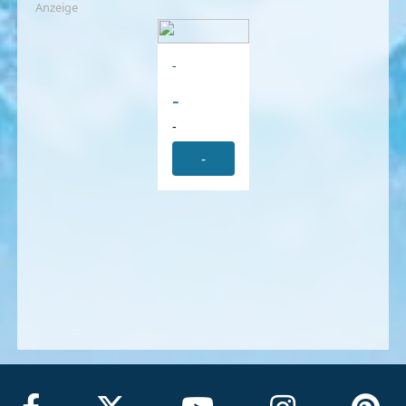
Anzeige
-
-
-
-