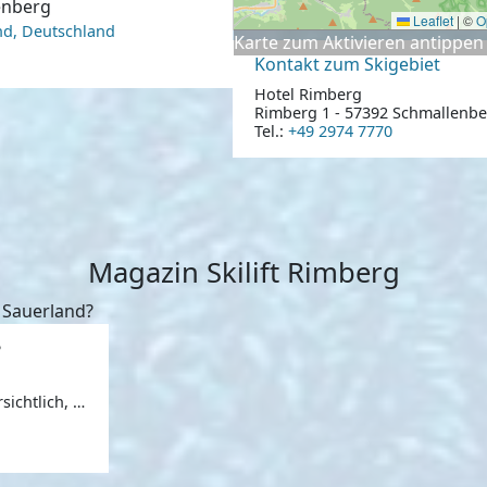
lenberg
Leaflet
|
©
O
nd, Deutschland
Karte zum Aktivieren antippen
Kontakt zum Skigebiet
Hotel Rimberg
Rimberg 1 - 57392 Schmallenbe
Tel.:
+49 2974 7770
Magazin Skilift Rimberg
?
ichtlich, ab
iner