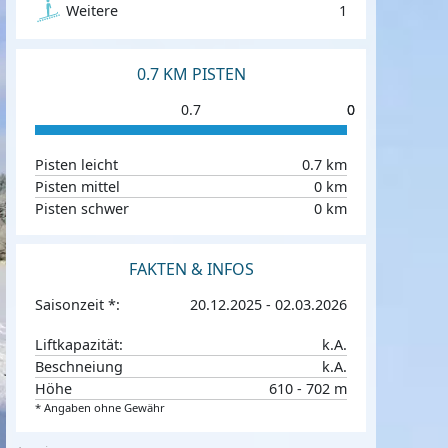
Weitere
1
0.7 KM PISTEN
0.7
0
0
Pisten leicht
0.7 km
Pisten mittel
0 km
Pisten schwer
0 km
FAKTEN & INFOS
Saisonzeit *:
20.12.2025 - 02.03.2026
Liftkapazität:
k.A.
Beschneiung
k.A.
Höhe
610 - 702 m
* Angaben ohne Gewähr