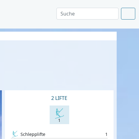
2 LIFTE
1
Schlepplifte
1