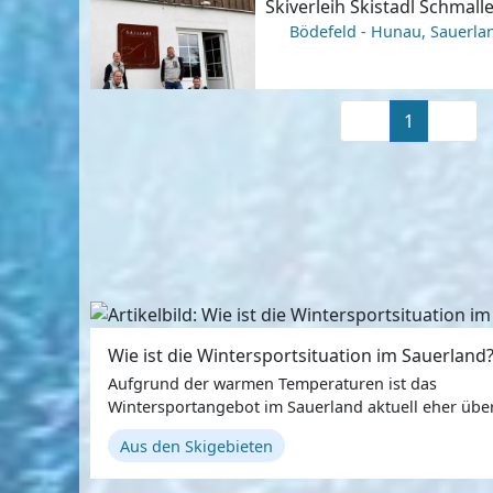
Skiverleih Skistadl Schmal
Bödefeld - Hunau, Sauerla
1
Wie ist die Wintersportsituation im Sauerland
Aufgrund der warmen Temperaturen ist das
Wintersportangebot im Sauerland aktuell eher übers
dem Wochenende rechnen die Betreiber aber mit e
Aus den Skigebieten
Verbesserung der Lage.