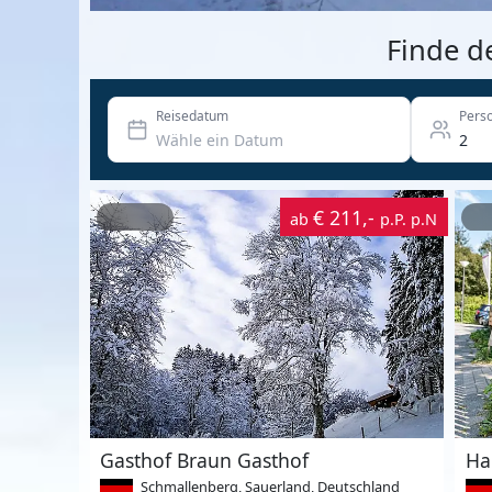
Finde d
Reisedatum
Pers
€ 211,-
ab
p.P. p.N
Gasthof Braun Gasthof
Schmallenberg, Sauerland, Deutschland