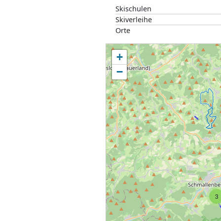
Skischulen
Skiverleihe
Orte
+
−
3