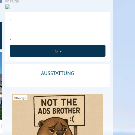
Anzeige
-
-
-
-
Gasthof Richter
€ 220,-
€ 195,-
ab
p.P. p.N
ab
Schmallenberg, Sauerland, Deutschl
AUSSTATTUNG
Anzeige
r Knochen
auerland, Deutschland