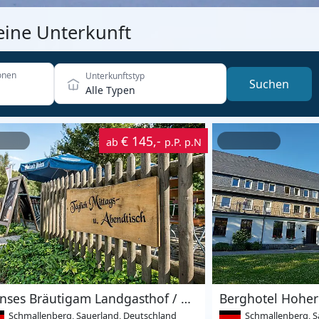
eine Unterkunft
onen
Unterkunftstyp
Suchen
Alle Typen
€ 145,-
ab
p.P. p.N
Hanses Bräutigam Landgasthof / Wellnesshotel
Berghotel Hohe
Schmallenberg, Sauerland, Deutschland
Schmallenberg, S