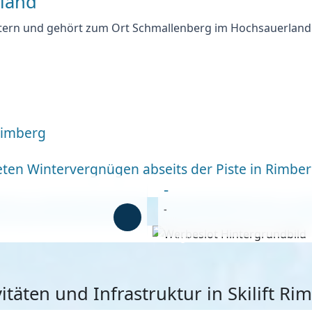
rland
tern und gehört zum Ort Schmallenberg im Hochsauerlandkre
 Rimberg
en Wintervergnügen abseits der Piste in Rimbe
-
-
Anzeige
vitäten und Infrastruktur in Skilift Ri