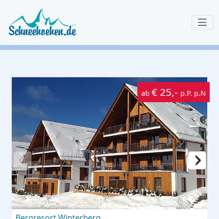
€ 25,-
ab
p.P. p.N
Bergresort Winterberg