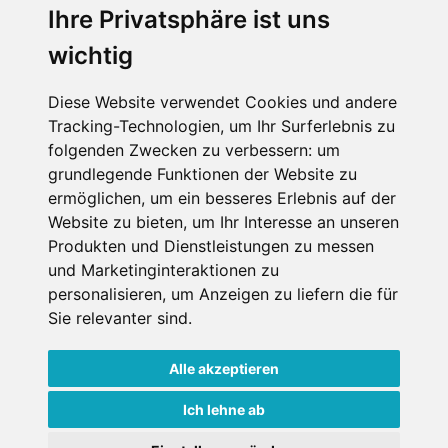
Wellness
Ihre Privatsphäre ist uns
wichtig
SCHNEEHÖHEN SKI APP
Diese Website verwendet Cookies und andere
Tracking-Technologien, um Ihr Surferlebnis zu
Die Schneehoehen Ski APP für iOS und Android - Ein
folgenden Zwecken zu verbessern:
um
Muss für alle Wintersportler und Schneefreaks!
grundlegende Funktionen der Website zu
ermöglichen
,
um ein besseres Erlebnis auf der
Website zu bieten
,
um Ihr Interesse an unseren
Produkten und Dienstleistungen zu messen
und Marketinginteraktionen zu
personalisieren
,
um Anzeigen zu liefern die für
Sie relevanter sind
.
Alle akzeptieren
Impressum
Datenschutz
Nutzungsbedingungen
Kontakt
Partner
Ich lehne ab
Portale
FAQ
Newsletter
Mediadaten