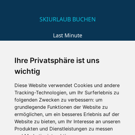
SKIURLAUB BUCHEN
Last Minute
An der Piste
Wellness
Ihre Privatsphäre ist uns
wichtig
SCHNEEHÖHEN SKI APP
Diese Website verwendet Cookies und andere
Tracking-Technologien, um Ihr Surferlebnis zu
Die Schneehoehen Ski APP für iOS und Android - Ein
folgenden Zwecken zu verbessern:
um
Muss für alle Wintersportler und Schneefreaks!
grundlegende Funktionen der Website zu
ermöglichen
,
um ein besseres Erlebnis auf der
Website zu bieten
,
um Ihr Interesse an unseren
Produkten und Dienstleistungen zu messen