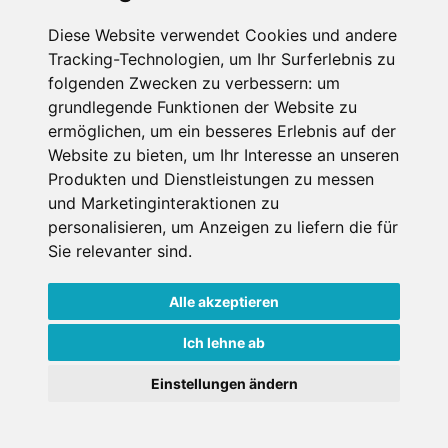
SCHNEEHÖHEN SKI APP
Diese Website verwendet Cookies und andere
Tracking-Technologien, um Ihr Surferlebnis zu
Die Schneehoehen Ski APP für iOS und Android - Ein
folgenden Zwecken zu verbessern:
um
Muss für alle Wintersportler und Schneefreaks!
grundlegende Funktionen der Website zu
ermöglichen
,
um ein besseres Erlebnis auf der
Website zu bieten
,
um Ihr Interesse an unseren
Produkten und Dienstleistungen zu messen
und Marketinginteraktionen zu
personalisieren
,
um Anzeigen zu liefern die für
Sie relevanter sind
.
Alle akzeptieren
Impressum
Datenschutz
Nutzungsbedingungen
Kontakt
Partner
Ich lehne ab
Portale
FAQ
Newsletter
Mediadaten
Einstellungen ändern
Copyright ©
2026 Schneemenschen GmbH