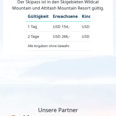
Der Skipass ist in den Skigebieten Wildcat
Mountain und Attitash Mountain Resort gültig.
Gültigkeit
Erwachsene
Kinder
Senio
1 Tag
USD 154,-
USD 139,-
USD 13
2 Tage
USD 266,-
USD 240,-
USD 24
Alle Angaben ohne Gewähr
Unsere Partner