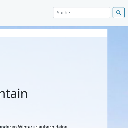
ntain
n anderen Winterurlaubern deine