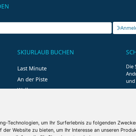
DEN
Anmel
SKIURLAUB BUCHEN
SC
Die 
Last Minute
Andr
An der Piste
und
Wellness
ng-Technologien, um Ihr Surferlebnis zu folgenden Zwecke
f der Website zu bieten
,
um Ihr Interesse an unseren Produ