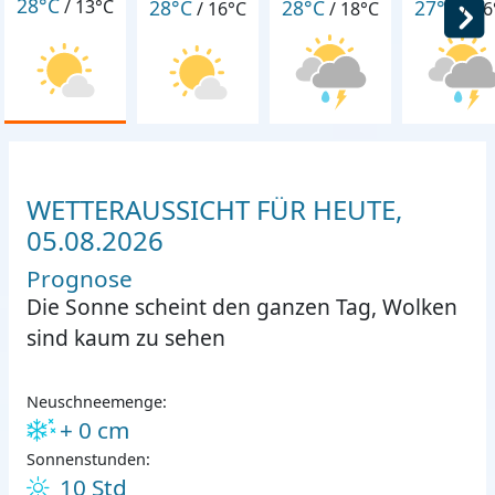
28°C
28°C
28°C
27°C
/
13°C
/
16°C
/
18°C
/
16
WETTERAUSSICHT FÜR HEUTE,
05.08.2026
Prognose
Die Sonne scheint den ganzen Tag, Wolken
sind kaum zu sehen
Neuschneemenge:
+ 0 cm
Sonnenstunden:
10 Std