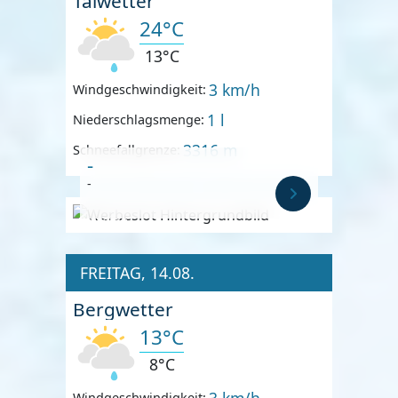
Talwetter
24°C
13°C
3 km/h
Windgeschwindigkeit:
1 l
Niederschlagsmenge:
3316 m
Schneefallgrenze:
-
-
Anzeige
FREITAG, 14.08.
Bergwetter
13°C
8°C
3 km/h
Windgeschwindigkeit: