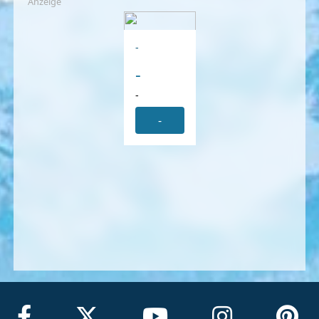
Anzeige
-
-
-
-