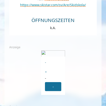
https://www.skistar.com/sv/Are/Skidskola/
ÖFFNUNGSZEITEN
k.A.
Anzeige
-
-
-
-