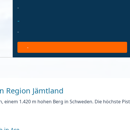
-
-
-
-
en Region Jämtland
an, einem 1.420 m hohen Berg in Schweden. Die höchste Pis
b in Are