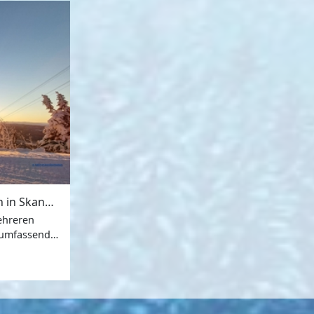
Leitner präsentiert zahlreiche neue Liftanlagen in Skandinavien
ehreren
 umfassende