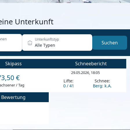
eine Unterkunft
onen
Unterkunftstyp
Suchen
Alle Typen
Skipass
Schneebericht
29.05.2026, 18:05
73,50 €
Lifte:
Schnee:
achsener / Tag
0 / 41
Berg: k.A.
Bewertung