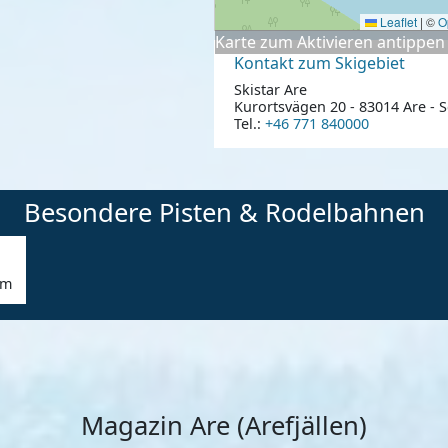
Leaflet
|
©
O
Karte zum Aktivieren antippen
Kontakt zum Skigebiet
Skistar Are
Kurortsvägen 20 - 83014 Are -
Tel.:
+46 771 840000
Besondere Pisten & Rodelbahnen
km
Magazin Are (Arefjällen)