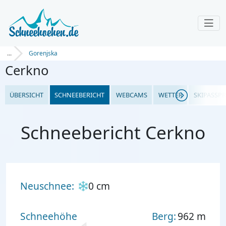
...
Gorenjska
Cerkno
ÜBERSICHT
SCHNEEBERICHT
WEBCAMS
WETTER
SKIPASSPR
Schneebericht Cerkno
Neuschnee:
0 cm
Schneehöhe
Berg:
962 m