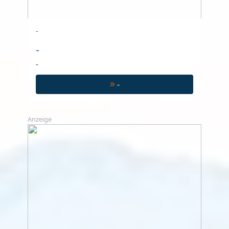
-
-
-
-
Anzeige