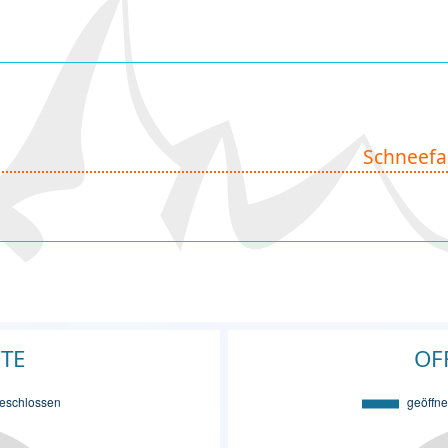
Schneefa
FTE
OF