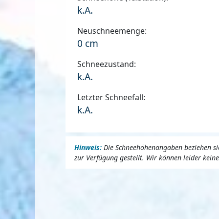
k.A.
Neuschneemenge:
0 cm
Schneezustand:
k.A.
Letzter Schneefall:
k.A.
Hinweis:
Die Schneehöhenangaben beziehen sich
zur Verfügung gestellt. Wir können leider kei