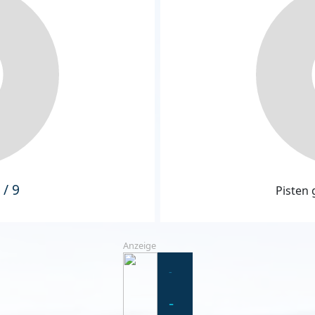
 / 9
Pisten 
Anzeige
-
-