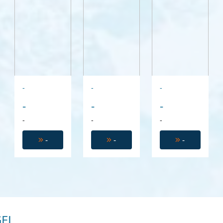
-
-
-
-
-
-
-
-
-
-
-
-
EL