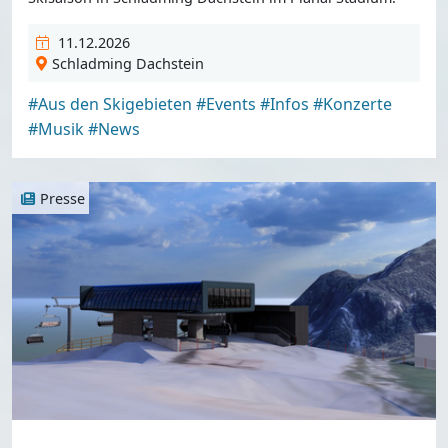
11.12.2026
Schladming Dachstein
#Aus den Skigebieten
#Events
#Infos
#Konzerte
#Musik
#News
Presse