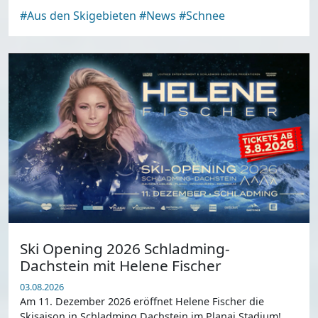
einen sicheren und qualitativ hochwertigen Skibetrieb
#Aus den Skigebieten
#News
#Schnee
für Gäste derzeit nicht mehr zu.
Ski Opening 2026 Schladming-
Dachstein mit Helene Fischer
03.08.2026
Am 11. Dezember 2026 eröffnet Helene Fischer die
Skisaison in Schladming Dachstein im Planai Stadium!