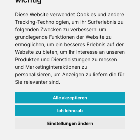
Die Schneehoehen Ski APP für iOS und Android - Ein
Muss für alle Wintersportler und Schneefreaks!
Diese Website verwendet Cookies und andere
Tracking-Technologien, um Ihr Surferlebnis zu
folgenden Zwecken zu verbessern:
um
grundlegende Funktionen der Website zu
ermöglichen
,
um ein besseres Erlebnis auf der
Website zu bieten
,
um Ihr Interesse an unseren
Produkten und Dienstleistungen zu messen
und Marketinginteraktionen zu
personalisieren
,
um Anzeigen zu liefern die für
Impressum
Datenschutz
Sie relevanter sind
.
Nutzungsbedingungen
Kontakt
Partner
Portale
FAQ
Newsletter
Mediadaten
Alle akzeptieren
Copyright ©
2026 Schneemenschen GmbH
Ich lehne ab
×
Einstellungen ändern
Goldener Herbst in den Alpen
- Angebote vergleichen
& die Natur genießen!
Jetzt Angebote entdecken!