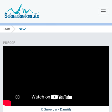
Start
News
PRESSE
© Snowpark Damüls