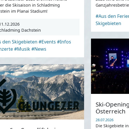
her die Skisaison in Schladming
Ganzjahresbetri
stein im Planai Stadium!
#Aus den Feri
Skigebieten
1.12.2026
chladming Dachstein
 den Skigebieten
#Events
#Infos
nzerte
#Musik
#News
Ski-Opening
Österreich
28.07.2026
Die Skigebiete in