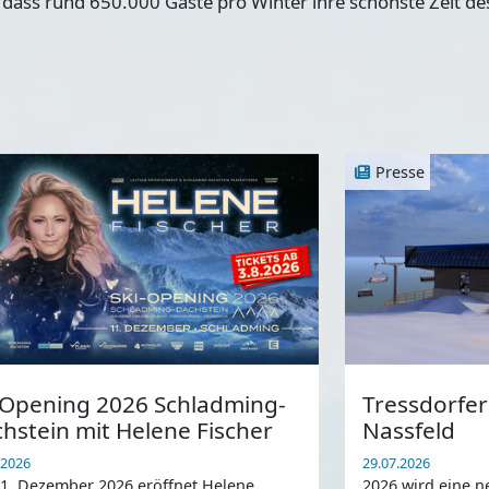
dass rund 650.000 Gäste pro Winter ihre schönste Zeit des
Presse
 Opening 2026 Schladming-
Tressdorfe
hstein mit Helene Fischer
Nassfeld
.2026
29.07.2026
1. Dezember 2026 eröffnet Helene
2026 wird eine n