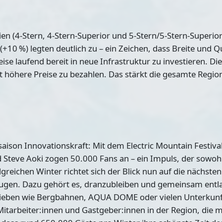
 (4-Stern, 4-Stern-Superior und 5-Stern/5-Stern-Superior)
 %) legten deutlich zu – ein Zeichen, dass Breite und Qua
se laufend bereit in neue Infrastruktur zu investieren. Di
tät höhere Preise zu bezahlen. Das stärkt die gesamte Regio
saison Innovationskraft: Mit dem Electric Mountain Festiva
nd Steve Aoki zogen 50.000 Fans an – ein Impuls, der sowoh
ichen Winter richtet sich der Blick nun auf die nächsten S
gen. Dazu gehört es, dranzubleiben und gemeinsam entlan
rieben wie Bergbahnen, AQUA DOME oder vielen Unterkunf
 Mitarbeiter:innen und Gastgeber:innen in der Region, die 