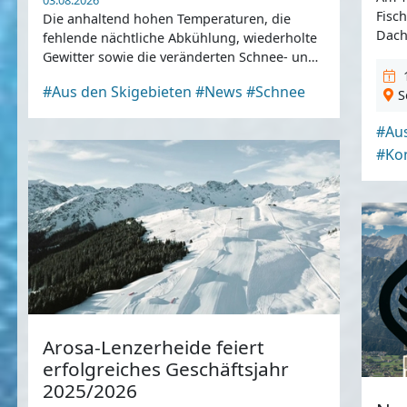
Fisc
Die anhaltend hohen Temperaturen, die
Dach
fehlende nächtliche Abkühlung, wiederholte
Gewitter sowie die veränderten Schnee- und
Gletscherverhältnisse lassen einen sicheren
1
#Aus den Skigebieten
#News
#Schnee
und qualitativ hochwertigen Skibetrieb für
S
Gäste derzeit nicht mehr zu.
#Aus
#Ko
Arosa-Lenzerheide feiert
erfolgreiches Geschäftsjahr
2025/2026