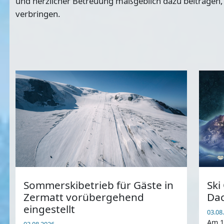
und herzlicher Betreuung maßgeblich dazu beitragen, 
verbringen.
Sommerskibetrieb für Gäste in
Ski
Zermatt vorübergehend
Dac
eingestellt
03.08
Am 1
03.08.2026