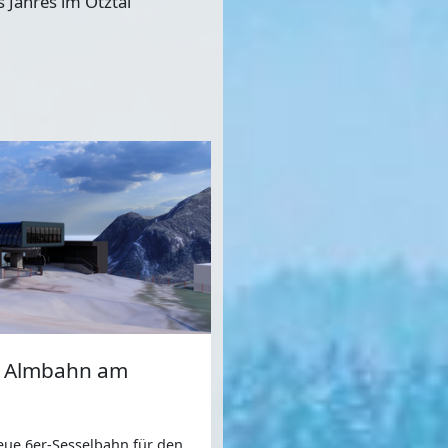
 Jahres im Ötztal
r Almbahn am
eue 6er-Sesselbahn für den