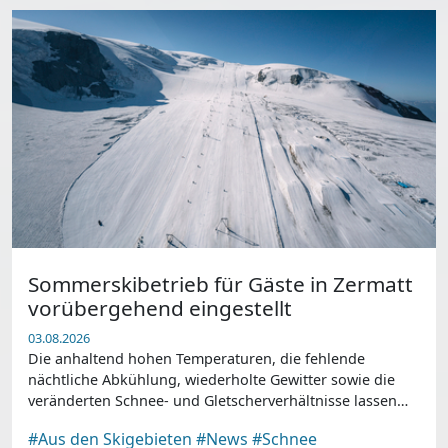
Sommerskibetrieb für Gäste in Zermatt
vorübergehend eingestellt
03.08.2026
Die anhaltend hohen Temperaturen, die fehlende
nächtliche Abkühlung, wiederholte Gewitter sowie die
veränderten Schnee- und Gletscherverhältnisse lassen
einen sicheren und qualitativ hochwertigen Skibetrieb
#Aus den Skigebieten
#News
#Schnee
für Gäste derzeit nicht mehr zu.