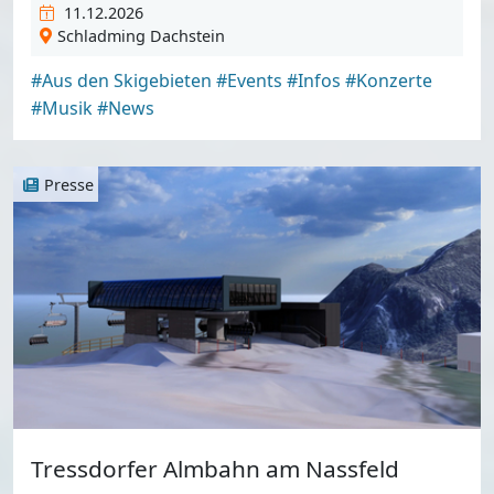
11.12.2026
Schladming Dachstein
#Aus den Skigebieten
#Events
#Infos
#Konzerte
#Musik
#News
Presse
Tressdorfer Almbahn am Nassfeld